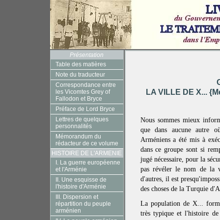
Présentation
Table des matières
Note du traducteur
Correspondance entre
LA VILLE DE X... {M
les Vicomtes Grey of
Fallodon et Bryce
Préface de Lord Bryce
Lettres de quelques
Nous sommes mieux informés
personnalités
que dans aucune autre o
Mémorandum du
Arméniens a été mis à exéc
rédacteur de ce volume
dans ce groupe sont si remp
HISTOIRE DE L'ARMENIE
jugé nécessaire, pour la sécu
I. La guerre européenne
pas révéler le nom de la 
et l'Arménie
d'autres, il est presqu'impo
II. Une esquisse de
l'histoire d'Arménie
des choses de la Turquie d'As
III. Dispersion et
La population de X... for
répartition du peuple
arménien
très typique et l'histoire de