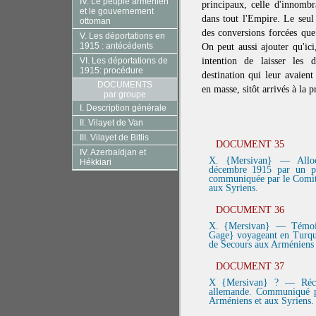
IV. Le peuple arménien
principaux, celle d'innomb
et le gouvernement
dans tout l'Empire. Le seul 
ottoman
des conversions forcées que 
V. Les déportations en
1915 : antécédents
On peut aussi ajouter qu'ic
VI. Les déportations de
intention de laisser les d
1915: procédure
destination qui leur avaient
DOCUMENTS
en masse, sitôt arrivés à la p
par groupe
I. Description générale
II. Vilayet de Van
III. Vilayet de Bitlis
DOCUMENT 35
IV. Azerbaïdjan et
X. {Mersivan} — Alloc
Hékkiari
décembre 1915 par un pr
communiquée par le Comit
aux Syriens.
DOCUMENT 36
X. {Mersivan} — Témoig
Gage} voyageant en Turqu
de Secours aux Arméniens 
DOCUMENT 37
X {Mersivan} ? — Récit 
allemande. Communiqué p
Arméniens et aux Syriens.