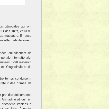
nds génocides qui ont
lui des Juifs, celui du
 au massacre. Et pose
-t-elle définitivement
nées qui viennent de
pénale internationale,
 années 1990 resteront
ex-Yougoslavie et du
tre temps conduisent-
érateur des crimes de
n par des déclarations
nt Ahmadinejad qui, en
 historiens iraniens à
ar les Juifs. À un tel