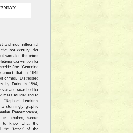
MENIAN
t and most influential
 the last century. Not
but was also the prime
Nations Convention for
nocide (the “Genocide
document that in 1948
of crimes.” Distressed
ans by Turks in 1894,
ssier and searched for
 of mass murder and to
s. “Raphael Lemkin’s
a stunningly graphic
rmenian Remembrance,
n for scholars, human
ng to know what the
 the “father” of the