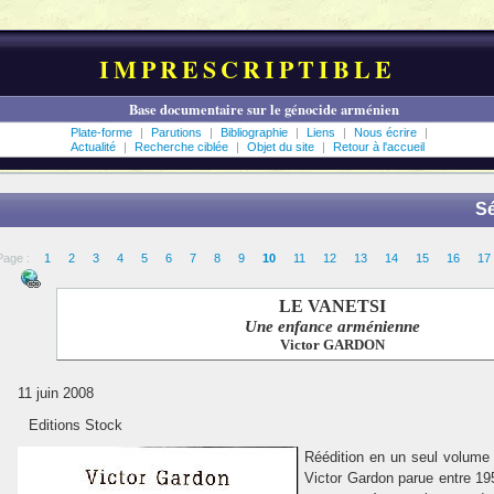
IMPRESCRIPTIBLE
Base documentaire sur le génocide arménien
Plate-forme
|
Parutions
|
Bibliographie
|
Liens
|
Nous écrire
|
Actualité
|
Recherche ciblée
|
Objet du site
|
Retour à l'accueil
Sé
Page :
1
2
3
4
5
6
7
8
9
10
11
12
13
14
15
16
17
LE VANETSI
Une enfance arménienne
Victor
GARDON
11 juin 2008
Editions Stock
Réédition en un seul volume 
Victor Gardon parue entre 19