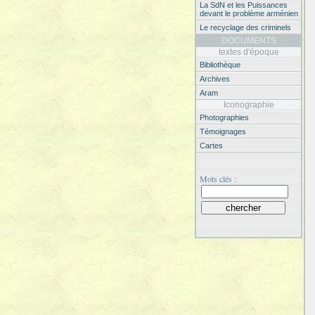
La SdN et les Puissances
devant le problème arménien
Le recyclage des criminels
DOCUMENTS
textes d'époque
Bibliothèque
Archives
Aram
Iconographie
Photographies
Témoignages
Cartes
Mots clés :