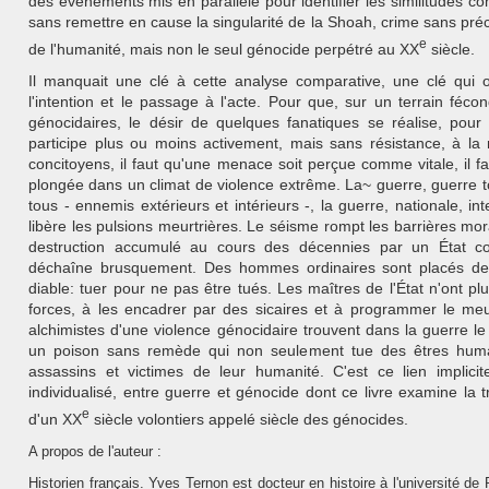
des événe­ments mis en parallèle pour identifier les similitudes co
sans remettre en cause la singularité de la Shoah, crime sans préc
e
de l'humanité, mais non le seul génocide per­pétré au XX
siècle.
Il manquait une clé à cette analyse comparative, une clé qui o
l'intention et le passage à l'acte. Pour que, sur un terrain féco
génocidaires, le désir de quelques fanatiques se réalise, pour
participe plus ou moins activement, mais sans résistance, à la
concitoyens, il faut qu'une menace soit perçue comme vitale, il fa
plongée dans un climat de violence extrême. La~ guerre, guerre to
tous - ennemis extérieurs et intérieurs -, la guerre, nationale, int
libère les pulsions meur­trières. Le séisme rompt les barrières mor
des­truction accumulé au cours des décennies par un État c
déchaîne brusquement. Des hommes ordinaires sont placés deva
diable: tuer pour ne pas être tués. Les maîtres de l'État n'ont pl
forces, à les encadrer par des sicaires et à programmer le me
alchimistes d'une violence génocidaire trouvent dans la guerre le
un poison sans remède qui non seulement tue des êtres huma
assassins et victimes de leur humanité. C'est ce lien impli­ci
individualisé, entre guerre et génocide dont ce livre examine la 
e
d'un XX
siècle volontiers appelé siècle des génocides.
A propos de l'auteur :
Historien français. Yves Ternon est docteur en histoire à l'université de