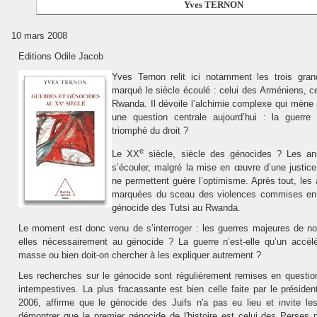
Yves
TERNON
10 mars 2008
Editions Odile Jacob
Yves Ternon relit ici notamment les trois gra
marqué le siècle écoulé : celui des Arméniens, ce
Rwanda. Il dévoile l’alchimie complexe qui mène
une question centrale aujourd’hui : la guerre a
triomphé du droit ?
e
Le XX
siècle, siècle des génocides ? Les an
s’écouler, malgré la mise en œuvre d’une justice 
ne permettent guère l’optimisme. Après tout, les
marquées du sceau des violences commises en 
génocide des Tutsi au Rwanda.
Le moment est donc venu de s’interroger : les guerres majeures de no
elles nécessairement au génocide ? La guerre n’est-elle qu’un accél
masse ou bien doit-on chercher à les expliquer autrement ?
Les recherches sur le génocide sont régulièrement remises en questio
intempestives. La plus fracassante est bien celle faite par le préside
2006, affirme que le génocide des Juifs n'a pas eu lieu et invite les
démontrer que le premier génocide de l'histoire est celui des Perses p