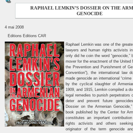
RAPHAEL LEMKIN’S DOSSIER ON THE AR
GENOCIDE
4 mai 2008
Editions Editions CAR
Raphael Lemkin was one of the greates
lawyers and human rights activists in
only did he coin the word “genocide,” 
mover for the enactment of the United 
the Prevention and Punishment of Ge
Convention”), the international law 
made genocide an international “crime 
by the cyclical slaughter of Armeni
1909, and 1915, Lemkin compiled a do
legal remedies to punish perpetrators
deter and prevent future genocide
Dossier on the Armenian Genocide,” 
book published by the Center for A
constitutes an important contributio
rights activists and others seeki
originator of the term genocide and