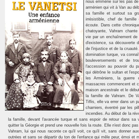
nous emmène sur les pas de
arménien qui vit à Van au dé
sa famille et surtout sa g
irrésistible, chef de famille
écoute. Dans cette chronique 
chatoyante, Vahram chante 
vie par un enchaînement de 
d'existence, sa découverte d
de l'injustice et de la cruaut
domination turque, va connaî
bouleversements et de trou
l'accession au pouvoir du p
qui détrône le sultan et l'esp
les Arméniens, la guerre 
massacres commencent et c'e
maison ancestrale et le début
la famille de Vahram. De Van
Tiflis, elle va errer dans un
charniers, éventré par les pil
incendies. Au début de la rév
la famille, devant l'avancée turque et sans espoir de retour dans sa v
quitter la Géorgie et prend une nouvelle fois la route. Elle n'est donc pas
Vahram, lui qui nous raconte ce qu'il voit, ce qu'il vit, sans donner a
outrées et sans se départir du ton de l'enfance qui mêle peur, émoi et m