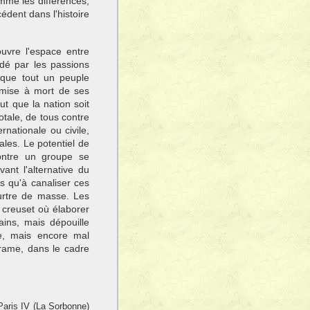
mme les diffé­rences,
édent dans l'histoire
uvre l'espace entre
ndé par les passions
 que tout un peuple
 mise à mort de ses
ut que la nation soit
tale, de tous contre
ernationale ou civile,
ales. Le potentiel de
ontre un groupe se
nt l'alternative du
us qu'à canaliser ces
urtre de masse. Les
 creuset où élaborer
ins, mais dépouille
te, mais encore mal
trame, dans le cadre
 Paris IV (La Sorbonne)