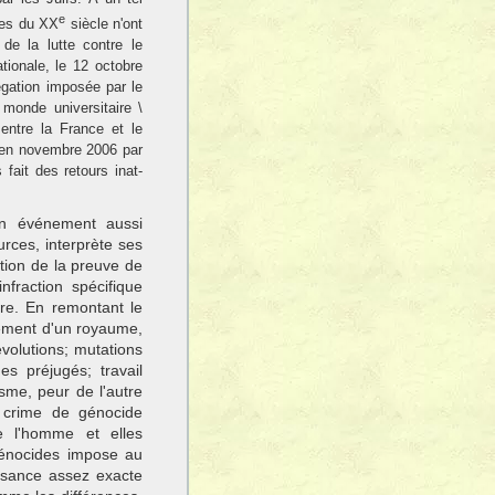
e
des du XX
siècle n'ont
de la lutte contre le
tionale, le 12 octobre
égation imposée par le
monde universitaire \
 entre la France et le
 en novembre 2006 par
 fait des retours inat­
 un événement aussi
urces, interprète ses
ation de la preuve de
infraction spécifique
tre. En remontant le
ulement d'un royaume,
révolutions; mutations
es préjugés; travail
sme, peur de l'autre
 crime de génocide
e l'homme et elles
génocides impose au
issance assez exacte