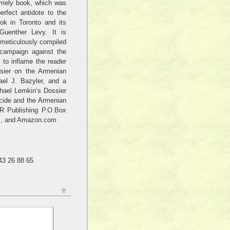
imely book, which was
erfect antidote to the
ook in Toronto and its
Guenther Levy. It is
 meticulously compiled
l campaign against the
 to inflame the reader
ssier on the Armenian
ael J. Bazyler, and a
hael Lemkin’s Dossier
ocide and the Armenian
R Publishing P.O.Box
es, and Amazon.com
43 26 88 65