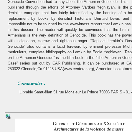
Genocide Convention had to say about the Armenian Genocide. This t
published through the efforts of Attorney Vartkes Yeghiayan, is the p
denialist campaign that has lately intensified by the banning of a b
replacement by books by denialist historians Bernard Lewis and 
impossible not to be touched by the eyewitness reports that Lemkin has
in this dossier. The reader will quickly be convinced that the bruta
Armenians is the very definition of Genocide. This book has the power
with indignation, sorrow and righteous anger. “Raphael Lemkin’s Do
Genocide” also contains a lucid foreword by eminent professor Mich
meticulous, complete bibliography on Lemkin by Eddie Yeghiayan. “Rap
on the Armenian Genocide” is the fifth book in the “The Armenian Gen
Case” series put out by CAR Publishing. It can be purchased at CA
250322 Glendale,Ca 91225 USA(www.centerar.org), Armenian bookstor
LIbrairie Samuélian 51 rue Monsieur Le Prince 75006 PARIS - 01 
Guerres et Génocides au XXe siècle
Architectures de la violence de masse