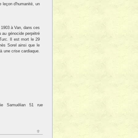
le leçon d'humanité, un
 1903 à Van, dans ces
cu au génocide perpétré
urc. Il est mort le 29
nès Sorel ainsi que le
à une crise cardiaque.
irie Samuélian 51 rue