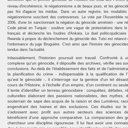
niveau d'incohérence, le négationnisme a de beaux jours, et les génoci
pas fini d'agacer les médias. Dans un autre registre, les modalités 
négationnisme suscitent des controverses. Le vote par l'Assemblée na
2006, d'une loi sanctionnant la négation du génocide arménien - une n
Code pénal en Turquie - soulève une vague de protestations dans le 
français et déclenche les foudres d'Ankara. Le duel politicojudiciaire
Rwanda à propos du déclenchement du génocide des Tutsi est relancé
l'ordonnance du juge Bruguière. C'est ainsi que l'histoire des génocides
tendus dans l'actualité.
Inlassablement, l'historien poursuit son travail. Confronté à
complexe qu'un génocide, il dépouille des archives, vérifie ses so
conclusions. Au-delà de l'établisse­ment des faits et de l'administr
la planification du crime - indispensable à la qualification de l'
qu'est le génocide -, il s'interroge sur la genèse d'un tel désas
cours de l'Histoire, à l'échelle d'un empire, d'un conti­nent ou se
il tente d'identifier un terreau géno­cidaire : conquêtes, défaites, 
culturelles élabo­rant des passions nationalistes, des mythes, d
souterrain de sape des acquis de la raison et des Lumières; raci
engendrant des haines et des exclusions. Ces études sur le
s'adossent avec profit aux autres secteurs des
sciences d
bénéficient d'une approche comparative. La comparaison des 
chercheur une discipline rigoureuse. Il lui faut avoir une conna