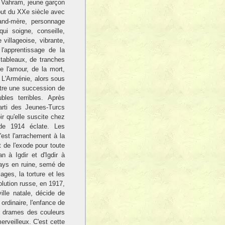
 Vahram, jeune garçon
but du XXe siècle avec
rand-mère, personnage
 qui soigne, conseille,
villageoise, vibrante,
l'apprentissage de la
tableaux, de tranches
e l'amour, de la mort,
é. L'Arménie, alors sous
tre une succession de
bles terribles. Après
arti des Jeunes-Turcs
oir qu'elle suscite chez
de 1914 éclate. Les
st l'arrachement à la
 de l'exode pour toute
 à Igdir et d'Igdir à
 pays en ruine, semé de
lages, la torture et les
olution russe, en 1917,
ille natale, décide de
 ordinaire, l'enfance de
ux drames des couleurs
erveilleux. C'est cette