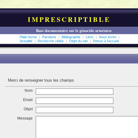
IMPRESCRIPTIBLE
Base documentaire sur le génocide arménien
Plate-forme
|
Parutions
|
Bibliographie
|
Liens
|
Nous écrire
|
Actualité
|
Recherche ciblée
|
Objet du site
|
Retour à l'accueil
Merci de renseigner tous les champs
Nom
Email
Objet
Message