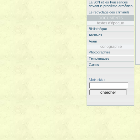
La SdN et les Puissances
devant le problème arménien
Le recyclage des criminels
DOCUMENTS
textes d'époque
Bibliothèque
Archives
Aram
Iconographie
Photographies
Témoignages
Cartes
Mots clés :