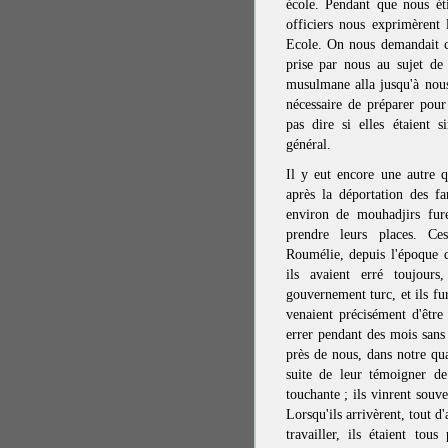
école. Pendant que nous éti
officiers nous exprimèrent l
Ecole. On nous demandait c
prise par nous au sujet de
musulmane alla jusqu'à nous 
nécessaire de préparer pour
pas dire si elles étaient s
général.
Il y eut encore une autre q
après la déportation des fa
environ de mouhadjirs fur
prendre leurs places. Ce
Roumélie, depuis l'époque 
ils avaient erré toujour
gouvernement turc, et ils fu
venaient précisément d'êtr
errer pendant des mois sans 
près de nous, dans notre qua
suite de leur témoigner de
touchante ; ils vinrent souv
Lorsqu'ils arrivèrent, tout d
travailler, ils étaient tou