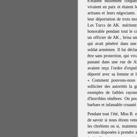
n'étaient nullement coupab
vivaient en paix et étaient l
artisans et leurs négociants. 
leur déportation de trois moi
Les Turcs de AK. méritent 
honorable pendant tout le c
un officier de AK., brisa u
qui avait pénétré dans un
soldat arménien. Il lui décla
être sans protection, qui viv
passant dans une rue de A
avaient reçu l'ordre d'expu
déporté avec sa femme et le
« Comment pouvons-nous f
solliciter des autorités la
exemples de faibles rayon
d'horribles ténèbres. On pou
barbare et inlassable cruaut
Pendant tout l'été, Miss B.
de savoir si nous étions ven
les chrétiens ou si, mainten
serions disposées à prendre 