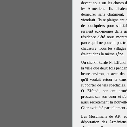
devant nous sur les choses d
les Arméniens. Ils disaie
demeurer sans châtiment,
viendrait. Ils se plaignaient 
de boutiquiers pour satisfa
seraient eux-mêmes dans u
résidence d'été nous montr
parce qu'il ne pouvait pas t
chaussure. Tous les villages
étaient dans la même gêne.
Un cheikh kurde N. Effendi, 
la ville que deux fois pendant
heure environ, et avec des l
qu'il voulait retourner da
supporter de tels spectacles.
O. Effendi, son ami armén
pressant sur son cœur et s'
aussi secrètement la nouvell
Char avait été partiellement 
Les Musulmans de AK. et 
déportation des Arméniens 