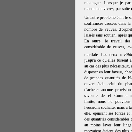
montagne. Lorsque je parti
manque de vivres, par suite d
Un autre problème était le 
souffrances causées dans la
nombre de veuves, d'orpheli
laissés sans soutien, après qu
En outre, le travail des
considérable de veuves, ava
martiale. Les deux «
Bib
jusqu'à ce qu'elles fussent 
au cas des plus nécessiteux,
disposer en leur faveur, cha
de grandes quantités de b
ouvert était celui du phar
d'acheter aucune provisio
savon et de sel. Comme not
limité, nous ne pouvions
l'eussions souhaité; mais à la
elle, épuisant ses forces e
des quantités considérables
au moins laver leur ling
recevaient étaient des plus 