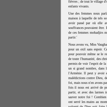
fièvres ; de tout le village d
enfants vivants.
Une des femmes nous parla
maison à laquelle de tels sou
avoir passé par où elle a
souffrances pouvaient être. 
de ces femmes mohadjirs me
partir.'
Nous avons vu, Miss Vaughan
pour un exil sans espoir. Ce
pour pouvoir même se le re
de toute l'humanité, des chr
permis de voir l'esprit de la
un si grand nombre, dans la
l'Arménie. Il peut y avoir
malédictions contre Dieu, d
foi, mais nous n'en avons p
fois il nous est arrivé de p
partir, et avec des larmes 
sauver notre foi ! Combien
ont serré les mains au mom
volonté de Dieu soit faite 