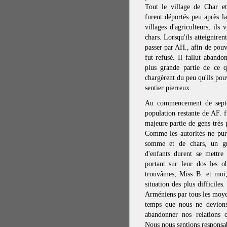
Tout le village de Char e
furent déportés peu après l
villages d'agriculteurs, ils
chars. Lorsqu'ils atteigniren
passer par AH., afin de pouvo
fut refusé. Il fallut abandon
plus grande partie de ce qu
chargèrent du peu qu'ils pouv
sentier pierreux.
Au commencement de septe
population restante de AF. f
majeure partie de gens très
Comme les autorités ne pur
somme et de chars, un g
d'enfants durent se mettre
portant sur leur dos les o
trouvâmes, Miss B. et moi
situation des plus difficile
Arméniens par tous les moye
temps que nous ne devion
abandonner nos relations c
Nous nous sentions responsab