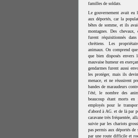
familles de soldats.
Le gouvernement avait eu l
aux déportés, car la popula
bêtes de somme, et ils avai
montagnes. Des chevaux, 
furent réquisitionnés dans
chrétiens. Les propriétai
animaux. On comprend que b
que bien disposés envers l
mauvaise humeur en exerçant 
gendarmes furent aussi env
les protéger, mais ils dev
menace, et ne réussirent pr
bandes de maraudeurs contre 
l'été, le nombre des anima
beaucoup étant morts en r
employés pour le transpor
d'abord à AG. et de là par pe
caravane très fréquentée, al
suivie par les chariots gros
pas permis aux déportés de s
par une route difficile et r