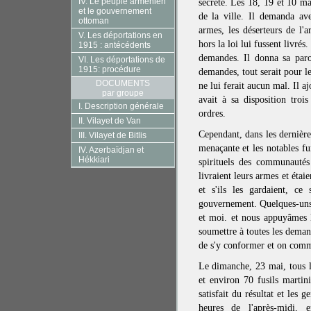
IV. Le peuple arménien
secrète. Les 18, 19 et 10 ma
et le gouvernement
de la ville. Il demanda av
ottoman
armes, les déserteurs de l'a
V. Les déportations en
hors la loi lui fussent livrés.
1915 : antécédents
demandes. Il donna sa parol
VI. Les déportations de
1915: procédure
demandes, tout serait pour l
DOCUMENTS
ne lui ferait aucun mal. Il a
par groupe
avait à sa disposition trois
I. Description générale
ordres.
II. Vilayet de Van
Cependant, dans les dernière
III. Vilayet de Bitlis
menaçante et les notables fu
IV. Azerbaïdjan et
Hékkiari
spirituels des communautés 
livraient leurs armes et étaie
et s'ils les gardaient, ce
gouvernement. Quelques-uns 
et moi. et nous appuyâmes l
soumettre à toutes les deman
de s'y conformer et on comm
Le dimanche, 23 mai, tous le
et environ 70 fusils martini
satisfait du résultat et les 
heures de l'après-midi, 