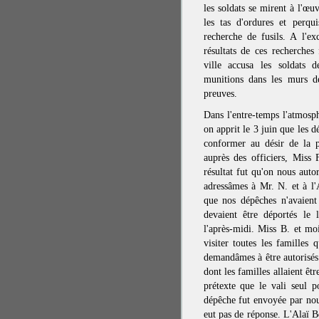
les soldats se mirent à l'œu
les tas d'ordures et perqu
recherche de fusils. A l'e
résultats de ces recherches 
ville accusa les soldats 
munitions dans les murs de
preuves.
Dans l'entre-temps l'atmosp
on apprit le 3 juin que les 
conformer au désir de la p
auprès des officiers, Miss
résultat fut qu'on nous aut
adressâmes à Mr. N. et à l
que nos dépêches n'avaient
devaient être déportés le 
l'après-midi. Miss B. et moi
visiter toutes les familles 
demandâmes à être autorisés 
dont les familles allaient êt
prétexte que le vali seul 
dépêche fut envoyée par nou
eut pas de réponse. L'Alaï 