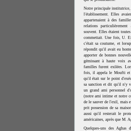
Notre principale institutrice
l'établissement. Elles ava
appartenaient à des familles
relations particulièrement
souvent. Elles étaient toute
commettait. Une fois, U. E
c'était sa coutume, et lors
répondit qu'il avait eu hont
apporter de bonnes nouvel
gémissant à haute voix ave
familles furent exilées. Lo
fois, il appela le Moufti e
qu'il était sur le point d'ex
sa sanction et dit qu'il n'y
un grand ami personnel d'u
(notre ami intime et notre c
de le sauver de l'exil, mais
prit possession de sa maison
aussi qu'il resterait le pro
américaines, après que M. Ag
Quelques-uns des Aghas du