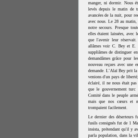
manger, ni dormir. Nous ét
levés depuis le matin de t
avancées de la nuit, pour re
avec nous. Le 28 au matin, 
notre secours. Presque tout
elles étaient laissées, avec 
que l'avenir leur réservai
allâmes voir C. Bey et E. 
suppliâmes de distinguer ent
demandâmes grâce pour les
nouveau reçues avec une en
demande. L’Alaï Bey prit la
venions d'un pays de liberté
éclairé, il ne nous était pa
que le gouvernement turc é
Comité dans le peuple armé
mais que nos cœurs et n
trompaient facilement.
Le dernier des déserteurs f
fusils consignés fut de 1 M
insista, prétendant qu'il y 
parla population, dans la v