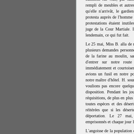
rempli de meubles et autre
qu'elle n'arrivât, le gardie
protesta auprès de l'homme 
protestations étaient inutil
juge de la Cour Martiale. I
lendemain, ce qui fut fait.
Le 25 mai, Miss B. alla de 
plusieurs demandes personne
de la farine au moulin, sa
d'entrer sur notre route
immédiatement et courtoisem
avions un fusil en notre po
notre maître d'hôtel. H. sou
voulions pas encore quelqu
disposition. Pendant les jo
réquisitions, de plus en plus
toutes espèces et des dése
réitérées que si les désert
déportation. Le 27 mai
emprisonnés et chaque jour 
L'angoisse de la population 