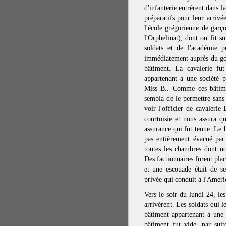
d'infanterie entrèrent dans l
préparatifs pour leur arrivée
l'école grégorienne de garço
l'Orphelinat), dont on fit s
soldats et de l'académie p
immédiatement auprès du gou
bâtiment. La cavalerie fu
appartenant à une société p
Miss B.. Comme ces bâtimen
sembla de le permettre sans
voir l'officier de cavaleri
courtoisie et nous assura qu
assurance qui fut tenue. Le 
pas entièrement évacué par 
toutes les chambres dont no
Des factionnaires furent placé
et une escouade était de se
privée qui conduit à l'Ame
Vers le soir du lundi 24, le
arrivèrent. Les soldats qui 
bâtiment appartenant à une a
bâtiment fut vide, par suite