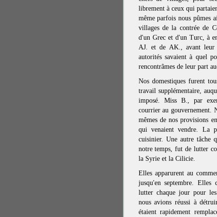
librement à ceux qui partaie
même parfois nous pûmes aid
villages de la contrée de C
d'un Grec et d'un Turc, à e
AJ. et de AK., avant leur 
autorités savaient à quel p
rencontrâmes de leur part au
Nos domestiques furent tous
travail supplémentaire, auqu
imposé. Miss B., par exem
courrier au gouvernement. 
mêmes de nos provisions en t
qui venaient vendre. La p
cuisinier. Une autre tâche 
notre temps, fut de lutter co
la Syrie et la Cilicie.
Elles apparurent au commen
jusqu'en septembre. Elles 
lutter chaque jour pour le
nous avions réussi à détruir
étaient rapidement remplac