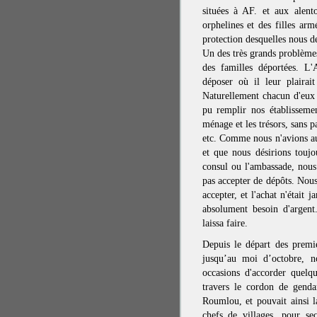
situées à AF. et aux alent
orphelines et des filles arm
protection desquelles nous de
Un des très grands problèmes
des familles déportées. L'
déposer où il leur plairait 
Naturellement chacun d'eux 
pu remplir nos établissemen
ménage et les trésors, sans p
etc. Comme nous n'avions a
et que nous désirions touj
consul ou l'ambassade, nou
pas accepter de dépôts. Nou
accepter, et l'achat n'était 
absolument besoin d'argen
laissa faire.
Depuis le départ des premi
jusqu’au moi d’octobre, n
occasions d'accorder quelq
travers le cordon de genda
Roumlou, et pouvait ainsi la
chefs de villages, pour se