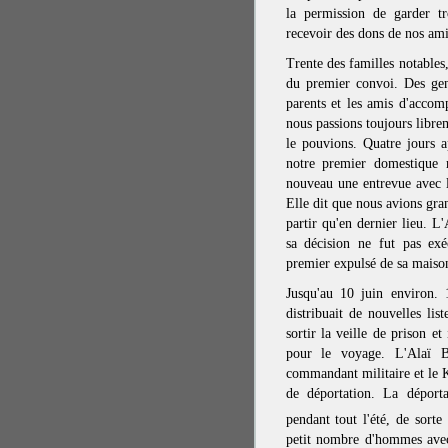
la permission de garder tr
recevoir des dons de nos amis
Trente des familles notables,
du premier convoi. Des gen
parents et les amis d'accom
nous passions toujours libre
le pouvions. Quatre jours a
notre premier domestique r
nouveau une entrevue avec l
Elle dit que nous avions gra
partir qu'en dernier lieu. L
sa décision ne fut pas exé
premier expulsé de sa maison
Jusqu'au 10 juin environ. 
distribuait de nouvelles lis
sortir la veille de prison e
pour le voyage. L'Alaï B
commandant militaire et le 
de déportation. La déport
pendant tout l'été, de sorte
petit nombre d'hommes avec