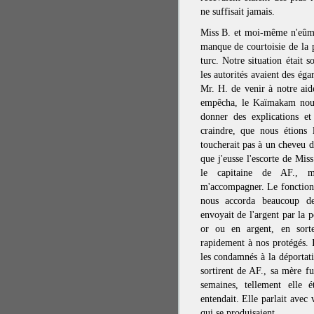
ne suffisait jamais.
Miss B. et moi-même n'eûme
manque de courtoisie de la p
turc. Notre situation était 
les autorités avaient des é
Mr. H. de venir à notre ai
empêcha, le Kaïmakam nous
donner des explications et
craindre, que nous étions
toucherait pas à un cheveu d
que j'eusse l'escorte de Mis
le capitaine de AF., m
m'accompagner. Le fonctionn
nous accorda beaucoup de
envoyait de l'argent par la p
or ou en argent, en sorte
rapidement à nos protégés. I
les condamnés à la déportati
sortirent de AF., sa mère fu
semaines, tellement elle é
entendait. Elle parlait avec
qui se produisaient.