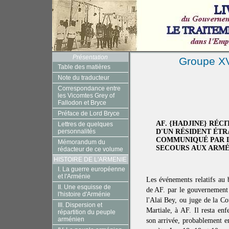
Présentation
Groupe XV 
Table des matières
Note du traducteur
Correspondance entre
les Vicomtes Grey of
Fallodon et Bryce
Préface de Lord Bryce
AF. {HADJINE} RÉCI
Lettres de quelques
personnalités
D'UN RÉSIDENT ÉTR
COMMUNIQUÉ PAR L
Mémorandum du
SECOURS AUX ARMÉN
rédacteur de ce volume
HISTOIRE DE L'ARMENIE
I. La guerre européenne
et l'Arménie
Les événements relatifs au
II. Une esquisse de
de AF. par le gouvernement
l'histoire d'Arménie
l'Alaï Bey, ou juge de la Co
III. Dispersion et
Martiale, à AF. Il resta enf
répartition du peuple
arménien
son arrivée, probablement en