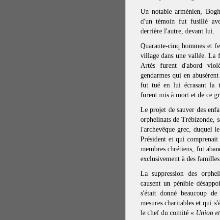
Un notable arménien, Bogho
d'un témoin fut fusillé av
derrière l'autre, devant lui.
Quarante-cinq hommes et fem
village dans une vallée. La
Artès furent d'abord violé
gendarmes qui en abusèrent 
fut tué en lui écrasant la
furent mis à mort et de ce g
Le projet de sauver des enfan
orphelinats de Trébizonde, s
l'archevêque grec, duquel le
Président et qui comprenait
membres chrétiens, fut aband
exclusivement à des familles
La suppression des orpheli
causent un pénible désappoi
s'était donné beaucoup de 
mesures charitables et qui s'
le chef du comité «
Union et