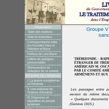
Présentation
Groupe VI
Table des matières
sand
Note du traducteur
Correspondance entre
les Vicomtes Grey of
Fallodon et Bryce
Préface de Lord Bryce
TRÉBIZONDE. - RAP
Lettres de quelques
personnalités
ÉTRANGER DE TRÉB
AMÉRICAIN M. OSCA
Mémorandum du
PAR LE COMITÉ AM
rédacteur de ce volume
ARMÉNIENS ET AUX
HISTOIRE DE L'ARMENIE
I. La guerre européenne
et l'Arménie
II. Une esquisse de
Les passages entre p
l'histoire d'Arménie
version du même docu
III. Dispersion et
«
Quelques documents 
répartition du peuple
(Genève 1915.)
arménien