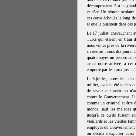
décomposaient là à la grand
ce côté. Un témoin oculaire 
ces corps échoués le long de
et que la puanteur dans ces p
Le 17 juillet, chevauchant a
Turcs qui étaient en train 
nous vîmes près de la rivièr
rivière au moins dix jours. C
quatre noyés un peu en amo
avant notre arrivée, à cet 
emporté par les eaux jusqu'à
Le 6 juillet, toutes les mai
millier, avaient été vidées d
de savoir qui avait ou n'a
contre le Gouvernement. Il s
comme un criminel et être dé
monde, sauf les malades qu
jusqu'à ce qu'ils fussent en
vieillards et les vieilles fe
employés du Gouvernement e
on décida d'expulser aussi 