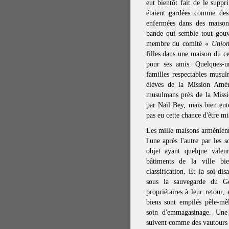
eut bientôt fait de le suppri
étaient gardées comme des 
enfermées dans des maison
bande qui semble tout gouv
membre du comité «
Union
filles dans une maison du ce
pour ses amis. Quelques-u
familles respectables musu
élèves de la Mission Amér
musulmans près de la Missio
par Naïl Bey, mais bien ent
pas eu cette chance d'être mis
Les mille maisons arménienne
l'une après l'autre par les s
objet ayant quelque valeu
bâtiments de la ville b
classification. Et la soi-di
sous la sauvegarde du G
propriétaires à leur retour,
biens sont empilés pêle-mê
soin d'emmagasinage. Une
suivent comme des vautours r