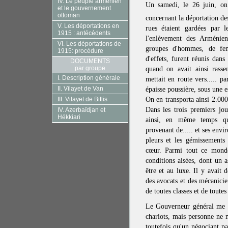
IV. Le peuple arménien
Un samedi, le 26 juin, on 
et le gouvernement
ottoman
concernant la déportation de
V. Les déportations en
rues étaient gardées par l
1915 : antécédents
l'enlèvement des Arménie
VI. Les déportations de
groupes d'hommes, de fem
1915: procédure
d'effets, furent réunis dans
DOCUMENTS
par groupe
quand on avait ainsi rasse
I. Description générale
mettait en route vers..... p
II. Vilayet de Van
épaisse poussière, sous une 
On en transporta ainsi 2.000 
III. Vilayet de Bitlis
Dans les trois premiers jo
IV. Azerbaïdjan et
Hékkiari
ainsi, en même temps qu
provenant de..... et ses env
pleurs et les gémissements
cœur. Parmi tout ce monde
conditions aisées, dont un 
être et au luxe. Il y avait 
des avocats et des mécanicie
de toutes classes et de toutes
Le Gouverneur général me di
chariots, mais personne ne m
toutefois qu'un négociant pa