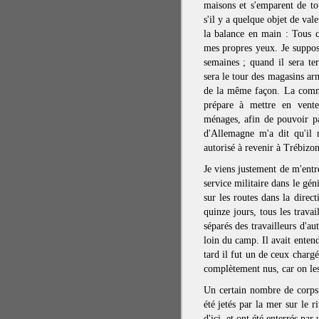
maisons et s'emparent de to
s'il y a quelque objet de vale
la balance en main : Tous ce
mes propres yeux. Je suppos
semaines ; quand il sera te
sera le tour des magasins ar
de la même façon. La commi
prépare à mettre en vente
ménages, afin de pouvoir p
d'Allemagne m'a dit qu'il 
autorisé à revenir à Trébizon
Je viens justement de m'entr
service militaire dans le géni
sur les routes dans la direc
quinze jours, tous les trava
séparés des travailleurs d'au
loin du camp. Il avait entend
tard il fut un de ceux chargés
complètement nus, car on les
Un certain nombre de corps
été jetés par la mer sur le 
d'ici, et ont été enterrés p