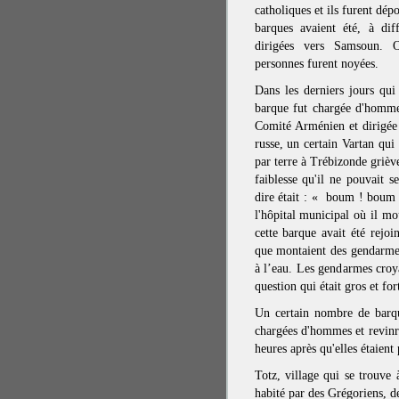
catholiques et ils furent dép
barques avaient été, à dif
dirigées vers Samsoun. 
personnes furent noyées.
Dans les derniers jours qui
barque fut chargée d'homme
Comité Arménien et dirigée
russe, un certain Vartan qui
par terre à Trébizonde griève
faiblesse qu'il ne pouvait s
dire était : « boum ! boum ! 
l'hôpital municipal où il mo
cette barque avait été rejo
que montaient des gendarmes 
à l’eau. Les gendarmes croya
question qui était gros et for
Un certain nombre de barqu
chargées d'hommes et revinr
heures après qu'elles étaient 
Totz, village qui se trouve
habité par des Grégoriens, d