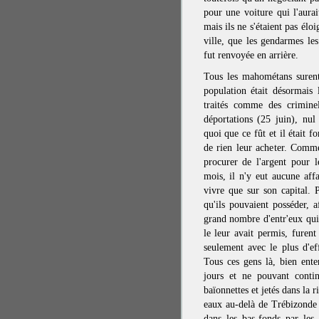
pour une voiture qui l'aurai
mais ils ne s'étaient pas élo
ville, que les gendarmes les
fut renvoyée en arrière.
Tous les mahométans surent,
population était désormais 
traités comme des crimine
déportations (25 juin), nu
quoi que ce fût et il était 
de rien leur acheter. Comm
procurer de l'argent pour 
mois, il n'y eut aucune aff
vivre que sur son capital. P
qu'ils pouvaient posséder, 
grand nombre d'entr'eux qui
le leur avait permis, furent
seulement avec le plus d'eff
Tous ces gens là, bien ent
jours et ne pouvant contin
baïonnettes et jetés dans la 
eaux au-delà de Trébizonde 
dans les bas-fonds par les 