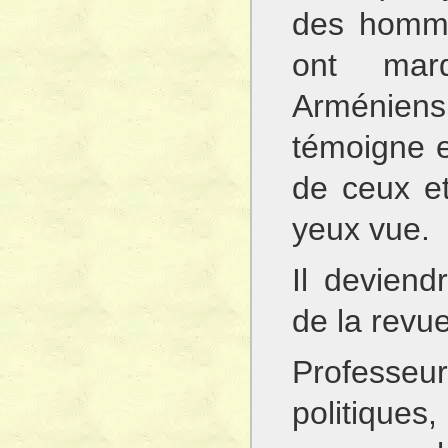
des homme
ont marq
Arménien
témoigne e
de ceux et
yeux vue.
Il deviend
de la revue
Professeur 
politique