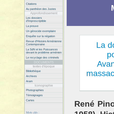
Citations
Au panthéon des Justes
Approfondissement
Les dossiers
d'Imprescriptible
La preuve
Un génocide exemplaire
Enquête sur la négation
Revue d'Histoire Arménienne
La d
Contemporaine
La SdN et les Puissances
p
devant le problème arménien
Le recyclage des criminels
Avan
DOCUMENTS
textes d'époque
massac
Bibliothèque
Archives
Aram
Iconographie
Photographies
Témoignages
Cartes
René Pino
Mots clés :