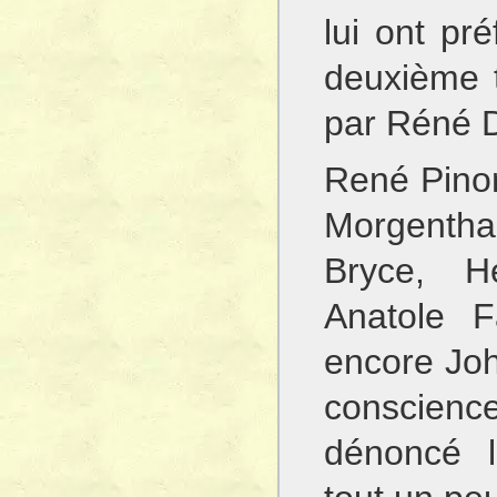
lui ont pr
deuxième t
par Réné 
René Pinon
Morgentha
Bryce, H
Anatole F
encore Joh
conscienc
dénoncé l