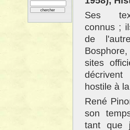
1958), His
Ses tex
connus ; i
de l'aut
Bosphore,
sites offic
décrive
hostile à l
René Pino
son temps
tant que 