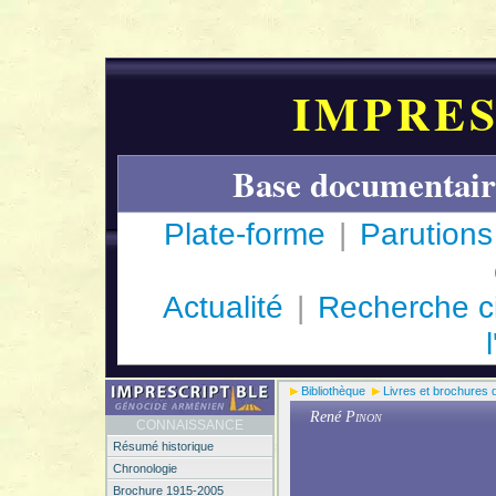
IMPRES
Base documentair
Plate-forme
|
Parutions
Actualité
|
Recherche c
Bibliothèque
Livres et brochures 
René
Pinon
CONNAISSANCE
Résumé historique
Chronologie
Brochure 1915-2005