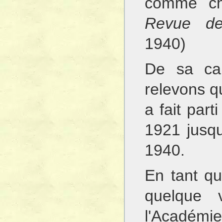
comme chr
Revue d
1940)
De sa car
relevons q
a fait part
1921 jusqu
1940.
En tant qu'
quelque 
l'Académie