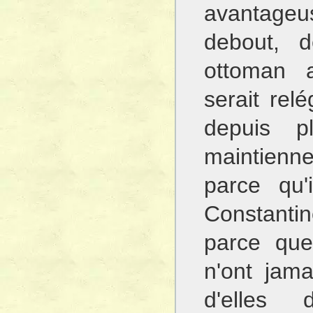
avantageu
debout, d
ottoman a
serait rel
depuis p
maintienn
parce qu'
Constanti
parce que
n'ont jama
d'elles d