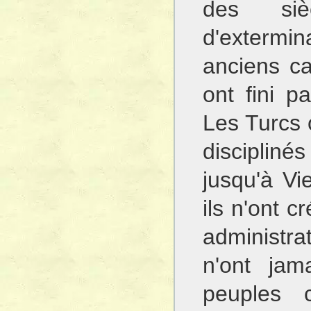
des si
d'extermin
anciens ca
ont fini p
Les Turcs 
discipliné
jusqu'à Vi
ils n'ont c
administrat
n'ont jam
peuples 