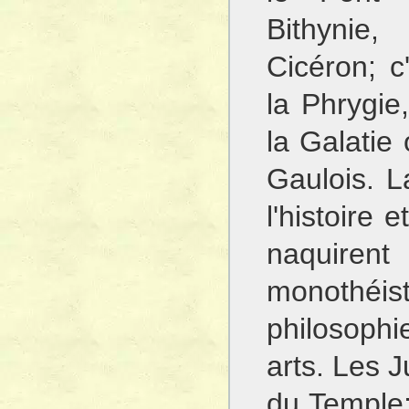
Bithynie,
Cicéron; c
la Phrygie,
la Galatie
Gaulois. La
l'histoire e
naquirent 
monothéis
philosoph
arts. Les J
du Temple;