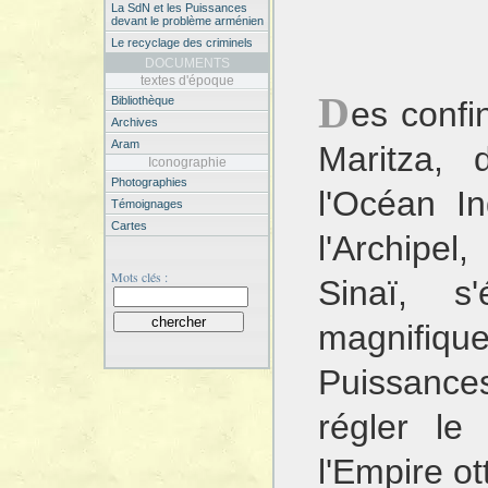
La SdN et les Puissances
devant le problème arménien
Le recyclage des criminels
DOCUMENTS
textes d'époque
D
Bibliothèque
es confin
Archives
Aram
Maritza, 
Iconographie
Photographies
l'Océan I
Témoignages
Cartes
l'Archipe
Mots clés :
Sinaï, 
magnifi
Puissances
régler le 
l'Empire o