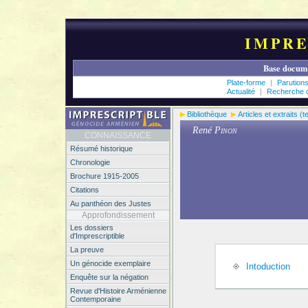
IMPRE
Base docume
Plate-forme
|
Parution
Actualité
|
Recherche c
Bibliothèque
Articles et extraits (
René
Pinon
CONNAISSANCE
Résumé historique
Chronologie
Brochure 1915-2005
Citations
Au panthéon des Justes
Approfondissement
Les dossiers
d'Imprescriptible
La preuve
Un génocide exemplaire
Intoduction
Enquête sur la négation
Revue d'Histoire Arménienne
Contemporaine