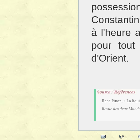
possess
Constantino
à l'heure a
pour tout
d'Orient.
René Pinon, « La liqu
Revue des deux Mond