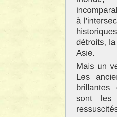
incomparabl
à l'inters
historiqu
détroits, l
Asie.
Mais un ve
Les ancie
brillantes
sont les
ressuscités