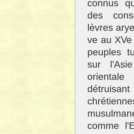
connus qu
des cons
lèvres ary
ve au XVe 
peuples t
sur l'Asi
oriental
détruisa
chrétie
musulmane
comme l'E