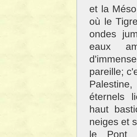
et la Méso
où le Tigre
ondes jum
eaux am
d'immenses
pareille; c'
Palestine,
éternels 
haut bast
neiges et 
le Pont 