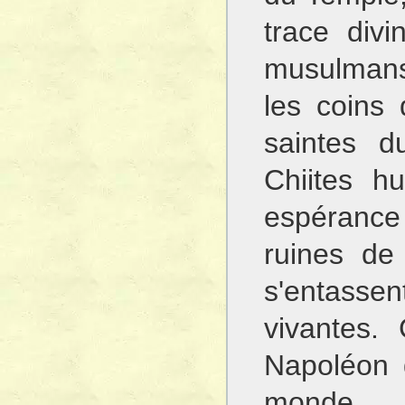
trace div
musulmans
les coins
saintes d
Chiites hu
espérance 
ruines de
s'entassen
vivantes. 
Napoléon d
monde, 