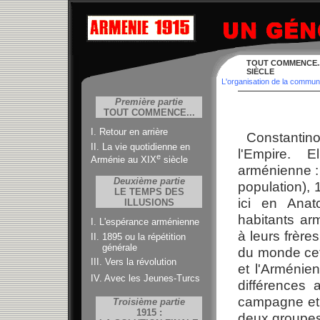
TOUT COMMENCE..
SIÈCLE
L'organisation de la commun
Première partie
TOUT COMMENCE...
I. Retour en arrière
Constantin
II. La vie quotidienne en
l'Empire. 
e
Arménie au XIX
siècle
arménienne :
Deuxième partie
population),
LE TEMPS DES
ici en Anato
ILLUSIONS
habitants ar
I. L'espérance arménienne
à leurs frèr
II. 1895 ou la répétition
générale
du monde cett
III. Vers la révolution
et l'Arménie
IV. Avec les Jeunes-Turcs
différences 
campagne et s
Troisième partie
1915 :
deux groupes 