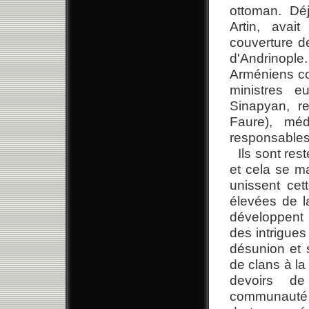
ottoman. Dé
Artin, avai
couverture d
d'Andrinopl
Arméniens co
ministres e
Sinapyan, r
Faure), méd
responsables
Ils sont r
et cela se ma
unissent cet
élevées de l
développent 
des intrigues
désunion et 
de clans à la
devoirs de
communauté a