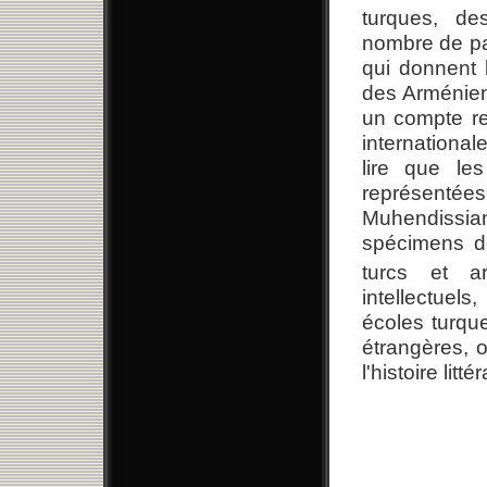
turques, de
nombre de pa
qui donnent 
des Arménien
un compte ren
internationa
lire que le
représenté
Muhendissi
spécimens d
turcs et a
intellectuel
écoles turque
étrangères, 
l'histoire litté