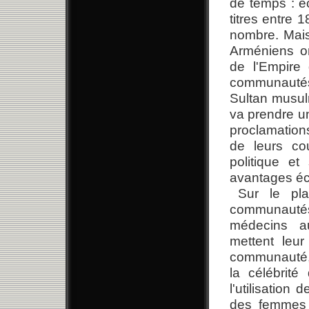
de temps : éc
titres entre 
nombre. Mais
Arméniens on
de l'Empire
communautés 
Sultan musul
va prendre un
proclamations
de leurs cou
politique et
avantages éc
Sur le pla
communautés 
médecins au
mettent leur
communauté, m
la célébrité
l'utilisation
des femmes a