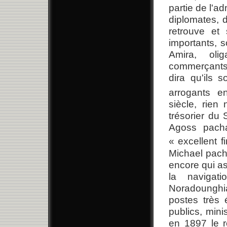
partie de l'ad
diplomates, d
retrouve et
importants, 
Amira, ol
commerçants 
dira qu'ils 
arrogants e
siècle, rien
trésorier du S
Agoss pacha
« excellent f
Michael pacha
encore qui as
la navigat
Noradounghi
postes très 
publics, mini
en 1897 le r