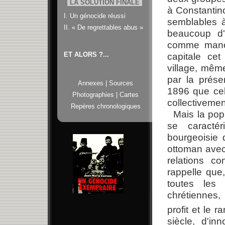
LA SOLUTION FINALE
à Constantin
I. Un génocide réussi
semblables à
II. « De regrettables abus »
beaucoup d'
comme manœu
ET ALORS ?...
capitale cet
village, même
par la prés
Annexes
|
Sources
1896 que cel
Photographies
|
Cartes
collectivemen
Repères chronologiques
Mais la pop
se caracté
bourgeoisie 
ottoman avec 
relations c
rappelle que
toutes les
chrétiennes,
profit et le 
siècle, d'i