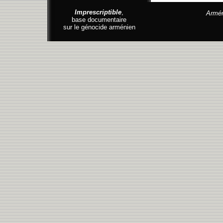
Imprescriptible
,
Armén
base documentaire
sur le génocide arménien