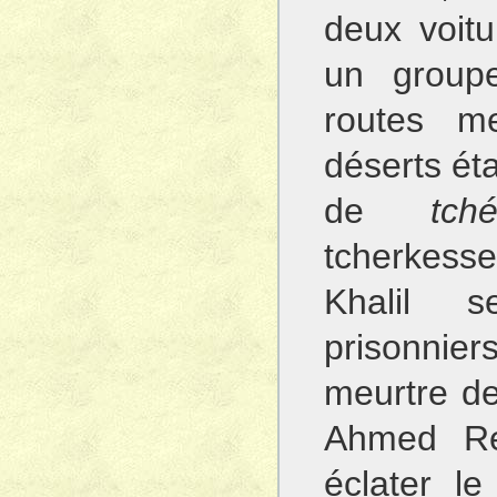
deux voitu
un grou
routes m
déserts ét
de
tché
tcherkess
Khalil s
prisonnie
meurtre de
Ahmed Ref
éclater l