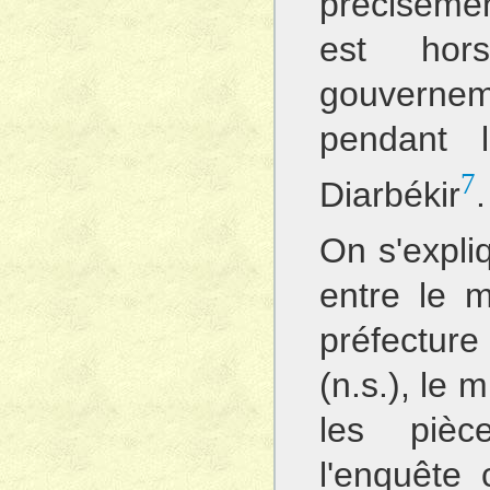
précisémen
est ho
gouvernem
pendant l
7
Diarbékir
.
On s'expli
entre le mi
préfecture
(n.s.), le 
les pièce
l'enquête 