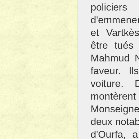
policiers
d'emmener
et Vartkès
être tués 
Mahmud Ne
faveur. I
voiture.
montère
Monseigneu
deux notab
d'Ourfa, a