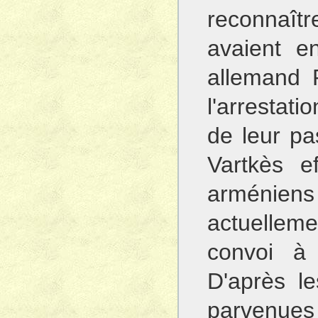
reconnaît
avaient e
allemand R
l'arrestat
de leur pa
Vartkès e
arméniens
actuellemen
convoi à 
D'après l
parvenues d