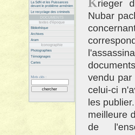
K
rieger d
La SdN et les Puissances
devant le problème arménien
Le recyclage des criminels
Nubar pach
DOCUMENTS
textes d'époque
concerna
Bibliothèque
Archives
correspo
Aram
Iconographie
l'assassin
Photographies
Témoignages
documents
Cartes
vendu par
Mots clés :
celui-ci n'
les publier
meilleure d
de l'en