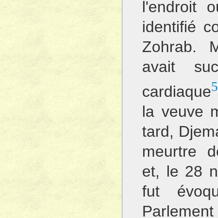
l'endroit 
identifié 
Zohrab. 
avait s
5
cardiaque
la veuve ma
tard, Djem
meurtre d
et, le 28 
fut évo
Parlemen