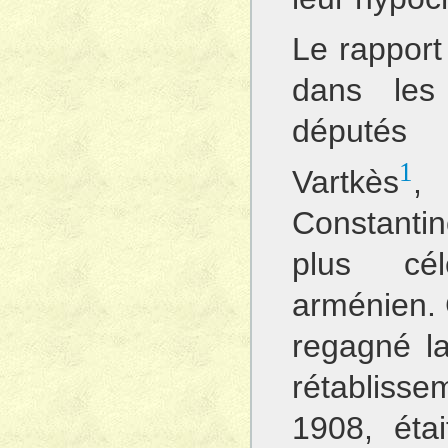
Le rapport
dans les 
députés
1
Vartkès
,
Constanti
plus cé
arménien. C
regagné l
rétablisse
1908, éta