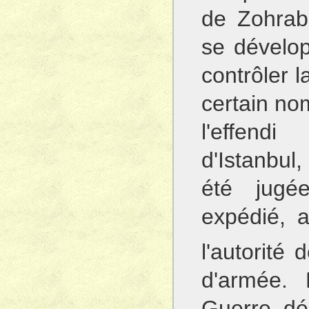
de Zohrab 
se dévelop
contrôler 
certain no
l'effend
d'Istanbul
été jugée
expédié, 
l'autorité 
d'armée. 
Guerre dé