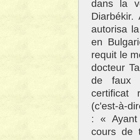
dans la v
Diarbékir. 
autorisa l
en Bulgari
requit le m
docteur Ta
de faux c
certificat
(c'est-à-di
: « Ayant 
cours de 