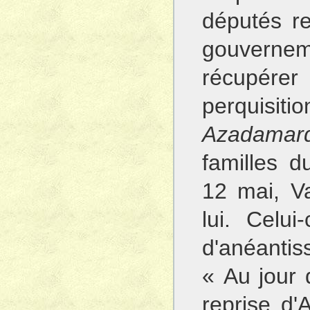
députés re
gouvernem
récupérer
perquisit
Azadamar
familles d
12 mai, Va
lui. Celui
d'anéanti
« Au jour 
reprise d'