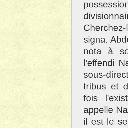
posses
divisio
Cherchez-l
signa. Abd
nota à s
l'effendi 
sous-direc
tribus et 
fois l'ex
appelle Naï
il est le s