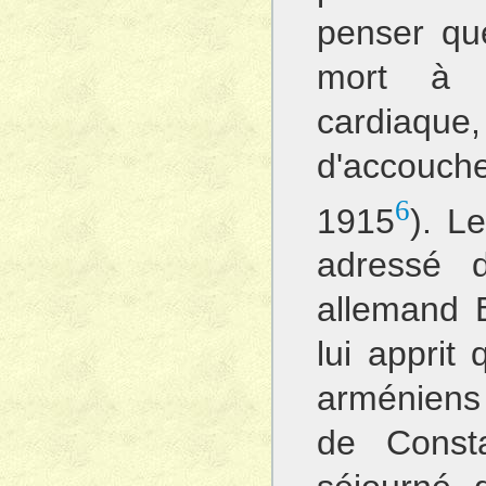
penser que
mort à 
cardiaque,
d'accouche
6
1915
). L
adressé d
allemand 
lui apprit
arméniens 
de Consta