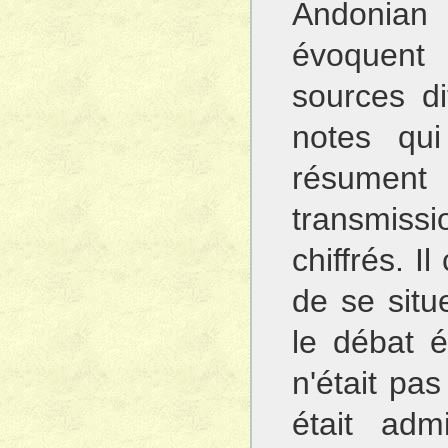
Andonian 
évoquent 
sources di
notes qui
résume
transmissi
chiffrés. I
de se situ
le débat ét
n'était pa
était adm