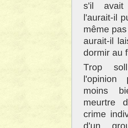
s'il avai
l'aurait-il
même pas p
aurait-il l
dormir au 
Trop sol
l'opinion
moins bie
meurtre 
crime indi
d'un gr