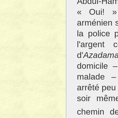
Abdul-Ham
« Oui! »
arménien s
la police 
l'argent 
d'
Azadama
domicile 
malade – 
arrêté peu
soir même
chemin de