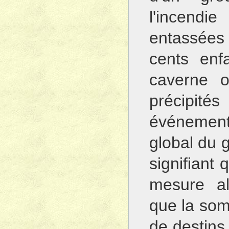
l'incend
entassées 
cents enf
caverne o
précipi
événement
global du 
signifiant 
mesure al
que la som
de destins 