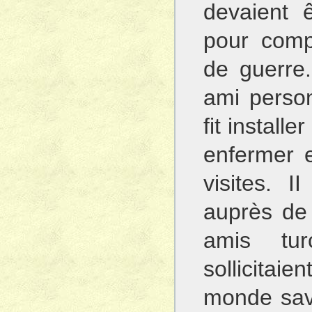
devaient ê
pour comp
de guerre
ami perso
fit install
enfermer e
visites. I
auprès de 
amis tu
sollicita
monde sava