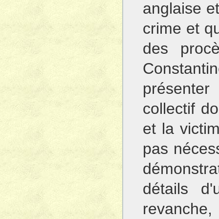
anglaise e
crime et q
des proc
Constantin
présente
collectif d
et la victi
pas nécess
démonstr
détails d
revanche, s