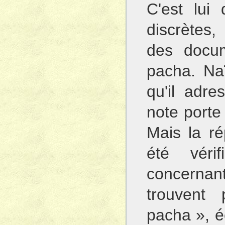
C'est lui
discrètes
des docu
pacha. Na
qu'il adre
note porte 
Mais la ré
été véri
concernan
trouvent
pacha », é