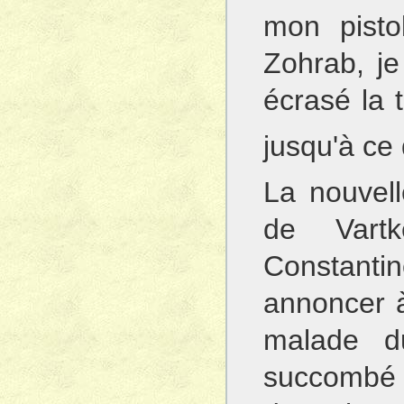
mon pistol
Zohrab, je 
écrasé la 
jusqu'à ce 
La nouvel
de Vartk
Constanti
annoncer 
malade d
succombé 