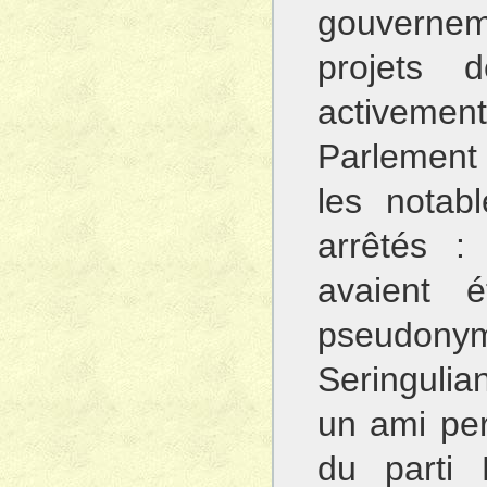
gouvernem
projets d
activeme
Parlement 
les notab
arrêtés :
avaient 
pseudo
Seringulia
un ami per
du parti 