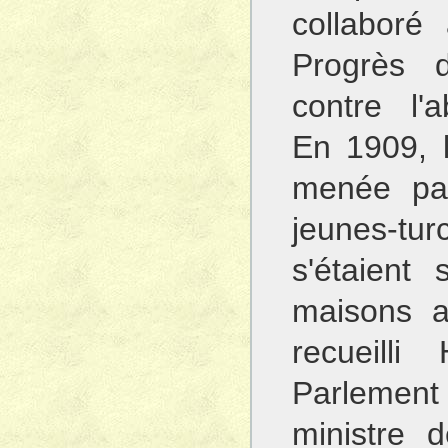
collaboré
Progrès d
contre l'
En 1909, l
menée par
jeunes-tu
s'étaient
maisons a
recueilli
Parlemen
ministre 