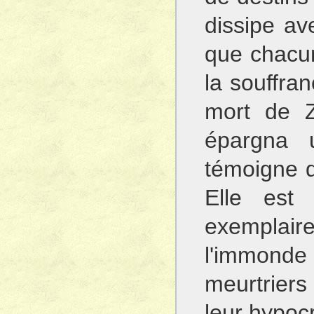
dissipe av
que chacu
la souffran
mort de Z
épargna u
témoigne d
Elle est 
exemplai
l'immonde 
meurtriers
leur hypocr