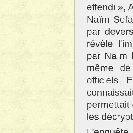
effendi »,
Naïm Sefa
par devers
révèle l'
par Naïm b
même de s
officiels. 
connaissa
permettait 
les décrypt
L'enquête