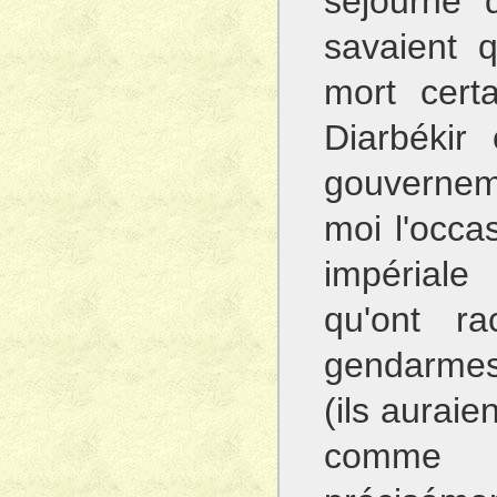
séjourné 
savaient q
mort cert
Diarbékir
gouverneme
moi l'occa
impériale
qu'ont ra
gendarmes
(ils auraie
comme p