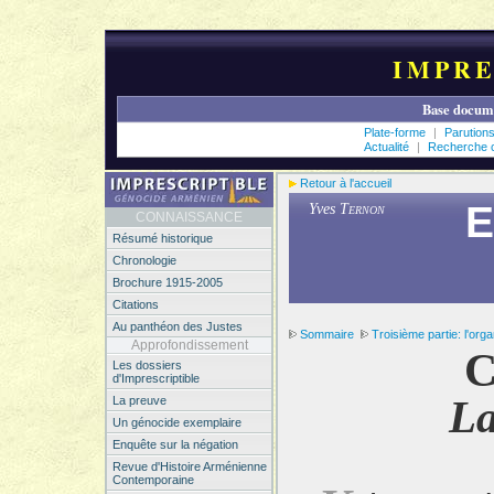
IMPRE
Base docume
Plate-forme
|
Parution
Actualité
|
Recherche c
Retour à l'accueil
E
Yves
Ternon
CONNAISSANCE
Résumé historique
Chronologie
Brochure 1915-2005
Citations
Au panthéon des Justes
Sommaire
Troisième partie: l'or
Approfondissement
C
Les dossiers
d'Imprescriptible
La
La preuve
Un génocide exemplaire
Enquête sur la négation
Revue d'Histoire Arménienne
Contemporaine