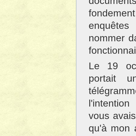
documen
fondement
enquêtes 
nommer dan
fonctionnai
Le 19 oct
portait
télégra
l'intenti
vous avais 
qu'à mon a