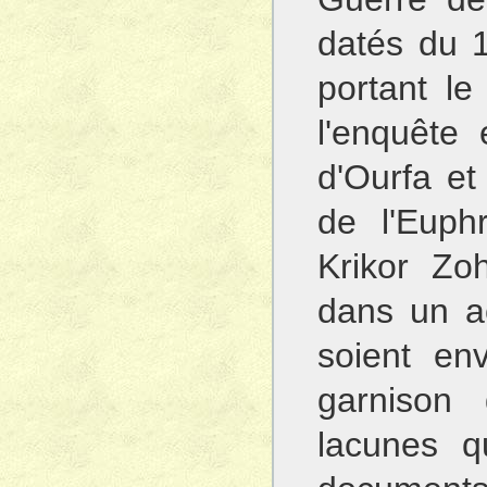
datés du 1
portant l
l'enquête
d'Ourfa et
de l'Euphr
Krikor Zo
dans un a
soient en
garnison 
lacunes q