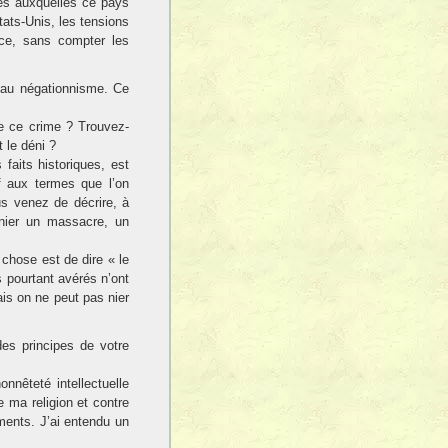
es auxquelles ce pays
tats-Unis, les tensions
 ce, sans compter les
au négationnisme. Ce
de ce crime ? Trouvez-
t le déni ?
faits historiques, est
if aux termes que l’on
s venez de décrire, à
à nier un massacre, un
chose est de dire « le
ts pourtant avérés n’ont
is on ne peut pas nier
es principes de votre
nnêteté intellectuelle
e ma religion et contre
ments. J’ai entendu un