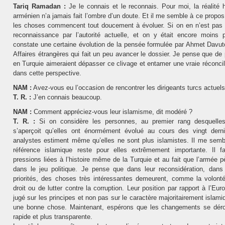
Tariq Ramadan :
Je le connais et le reconnais. Pour moi, la réalité 
arménien n’a jamais fait l’ombre d’un doute. Et il me semble à ce propo
les choses commencent tout doucement à évoluer. Si on en n’est pas 
reconnaissance par l’autorité actuelle, et on y était encore moins 
constate une certaine évolution de la pensée formulée par Ahmet Davuto
Affaires étrangères qui fait un peu avancer le dossier. Je pense que de
en Turquie aimeraient dépasser ce clivage et entamer une vraie réconcil
dans cette perspective.
NAM :
Avez-vous eu l’occasion de rencontrer les dirigeants turcs actuels
T. R. :
J’en connais beaucoup.
NAM :
Comment appréciez-vous leur islamisme, dit modéré ?
T. R. :
Si on considère les personnes, au premier rang desquelle
s’aperçoit qu’elles ont énormément évolué au cours des vingt dern
analystes estiment même qu’elles ne sont plus islamistes. Il me semb
référence islamique reste pour elles extrêmement importante. Il f
pressions liées à l’histoire même de la Turquie et au fait que l’armée 
dans le jeu politique. Je pense que dans leur reconsidération, dans 
priorités, des choses très intéressantes demeurent, comme la volonté 
droit ou de lutter contre la corruption. Leur position par rapport à l’Euro
jugé sur les principes et non pas sur le caractère majoritairement islami
une bonne chose. Maintenant, espérons que les changements se déro
rapide et plus transparente.