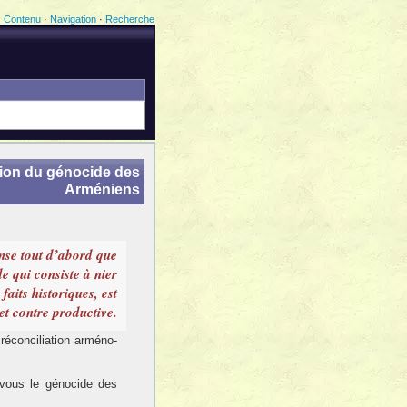
Contenu
·
Navigation
·
Recherche
ion du génocide des
Arméniens
nse tout d’abord que
de qui consiste à nier
 faits historiques, est
et contre productive.
réconciliation arméno-
vous le génocide des