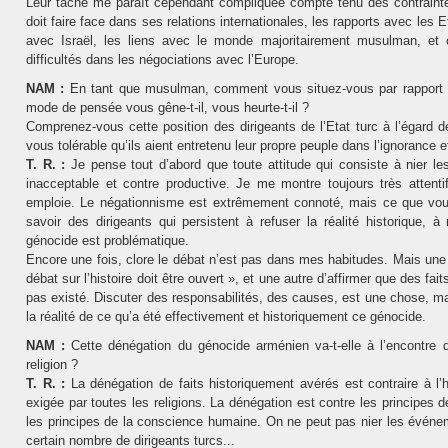
Leur tâche me paraît cependant compliquée compte tenu des contraint
doit faire face dans ses relations internationales, les rapports avec les E
avec Israël, les liens avec le monde majoritairement musulman, et
difficultés dans les négociations avec l’Europe.
NAM :
En tant que musulman, comment vous situez-vous par rapport 
mode de pensée vous gêne-t-il, vous heurte-t-il ?
Comprenez-vous cette position des dirigeants de l’Etat turc à l’égard 
vous tolérable qu’ils aient entretenu leur propre peuple dans l’ignorance e
T. R. :
Je pense tout d’abord que toute attitude qui consiste à nier les 
inacceptable et contre productive. Je me montre toujours très attent
emploie. Le négationnisme est extrêmement connoté, mais ce que vou
savoir des dirigeants qui persistent à refuser la réalité historique, 
génocide est problématique.
Encore une fois, clore le débat n’est pas dans mes habitudes. Mais une 
débat sur l’histoire doit être ouvert », et une autre d’affirmer que des fai
pas existé. Discuter des responsabilités, des causes, est une chose, ma
la réalité de ce qu’a été effectivement et historiquement ce génocide.
NAM :
Cette dénégation du génocide arménien va-t-elle à l’encontre d
religion ?
T. R. :
La dénégation de faits historiquement avérés est contraire à l’ho
exigée par toutes les religions. La dénégation est contre les principes d
les principes de la conscience humaine. On ne peut pas nier les événe
certain nombre de dirigeants turcs...