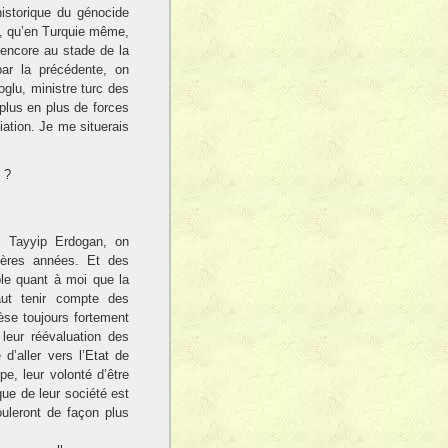
historique du génocide
s, qu’en Turquie même,
encore au stade de la
par la précédente, on
glu, ministre turc des
 plus en plus de forces
iation. Je me situerais
 ?
s Tayyip Erdogan, on
ières années. Et des
le quant à moi que la
aut tenir compte des
pèse toujours fortement
leur réévaluation des
d’aller vers l’Etat de
pe, leur volonté d’être
que de leur société est
uleront de façon plus