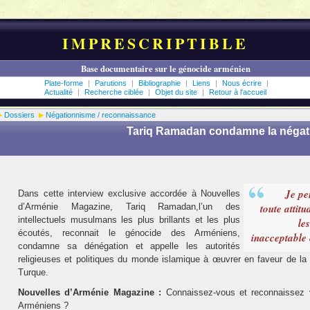
IMPRESCRIPTIBLE
Base documentaire sur le génocide arménien
Plate-forme
|
Parutions
|
Bibliographie
|
Liens
|
Nous écrire
|
Actualité
|
Recherche ciblée
|
Objet du site
|
Retour à l'accueil
Dossiers
Négationnisme / reconnaissance
Tariq Ramadan condamne la négat
Je pe
Dans cette interview exclusive accordée à Nouvelles
d’Arménie Magazine, Tariq Ramadan,l’un des
toute attitu
intellectuels musulmans les plus brillants et les plus
les
écoutés, reconnait le génocide des Arméniens,
inacceptable 
condamne sa dénégation et appelle les autorités
religieuses et politiques du monde islamique à œuvrer en faveur de la 
Turque.
Nouvelles d’Arménie Magazine :
Connaissez-vous et reconnaissez 
Arméniens ?