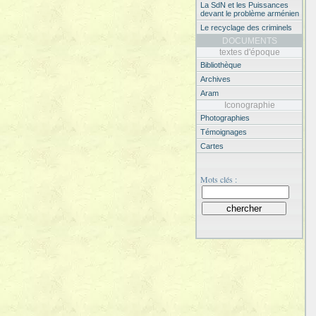
La SdN et les Puissances
devant le problème arménien
Le recyclage des criminels
DOCUMENTS
textes d'époque
Bibliothèque
Archives
Aram
Iconographie
Photographies
Témoignages
Cartes
Mots clés :