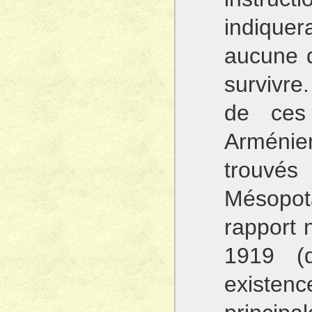
indique
aucune d
survivre
de ces 
Arméni
trouv
Mésopot
rapport 
1919 (d
exis