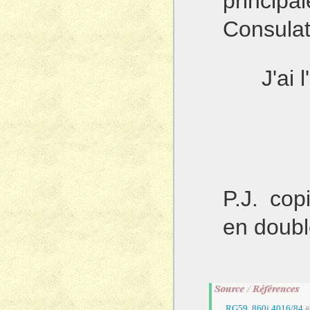
principa
Consulat
J'ai 
P.J. cop
en doubl
RG59, 860j.4016/84