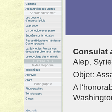
Citations
Au panthéon des Justes
Approfondissement
Les dossiers
d'Imprescriptible
La preuve
Un génocide exemplaire
Enquête sur la négation
Revue d'Histoire Arménienne
Contemporaine
Consulat 
La SdN et les Puissances
devant le problème arménien
Le recyclage des criminels
Alep, Syri
DOCUMENTS
textes d'époque
Bibliothèque
Objet: Ass
Archives
Aram
Iconographie
A l'honorab
Photographies
Témoignages
Washingto
Cartes
Mots clés :