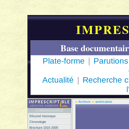
IMPRES
Base documentair
Plate-forme
|
Parutions
Actualité
|
Recherche c
Archives
américaines
CONNAISSANCE
Résumé historique
Chronologie
Brochure 1915-2005