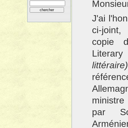
Monsieur
J'ai l'h
ci-join
copie d
Litera
littéraire)
référenc
Allemag
ministre
par So
Arméni