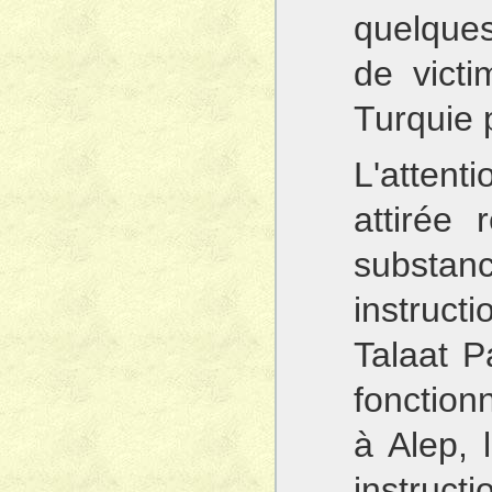
quelque
de vict
Turquie 
L'atten
attirée
substa
instruc
Talaat P
fonction
à Alep, 
instruct