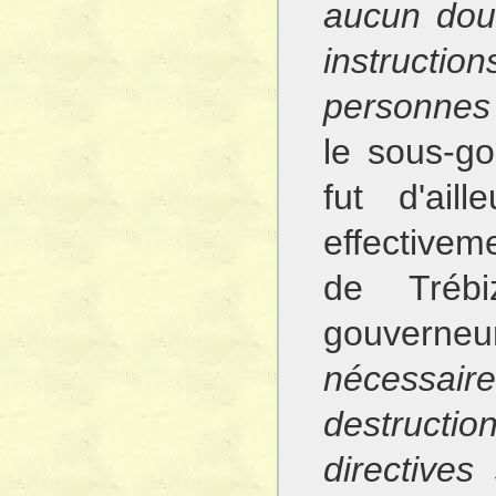
aucun dou
instructio
personnes 
le sous-g
fut d'ail
effectivem
de Tréb
gouvern
nécessair
destructio
directives