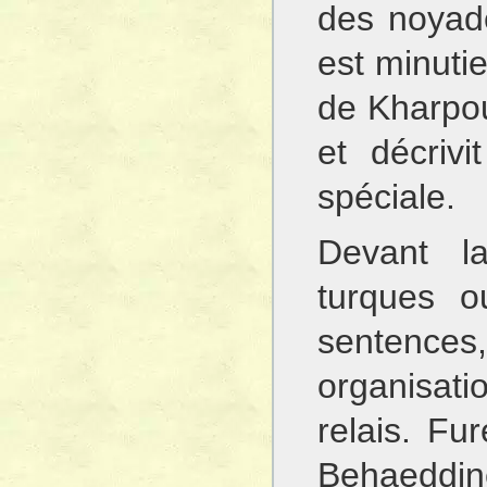
des noyad
est minuti
de Kharpo
et décrivi
spéciale.
Devant la
turques o
sentences,
organisatio
relais. Fu
Behaeddi