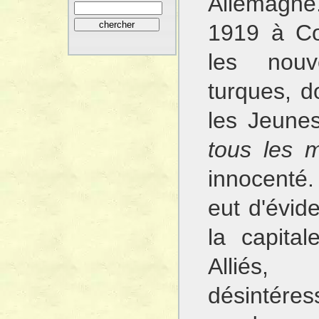
Allemagne
1919 à Co
les nouve
turques, do
les Jeune
tous les 
innocenté
eut d'évide
la capita
Alliés,
désintér