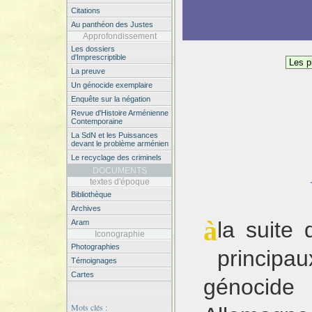
Citations
Au panthéon des Justes
Approfondissement
Les dossiers
d'Imprescriptible
La preuve
Un génocide exemplaire
Enquête sur la négation
Revue d'Histoire Arménienne
Contemporaine
La SdN et les Puissances
devant le problème arménien
Le recyclage des criminels
DOCUMENTS
textes d'époque
Bibliothèque
Archives
à la suite de la défaite ottomane, les
Aram
Iconographie
Photographies
princi
Témoignages
Cartes
génocide 
Mots clés :