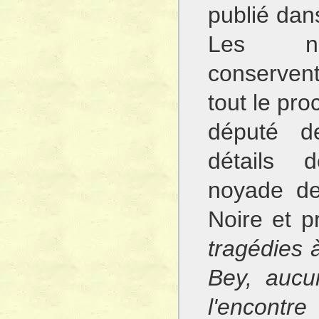
publié dans
Les no
conserven
tout le pro
député d
détails 
noyade de
Noire et p
tragédies 
Bey, aucu
l'encontr