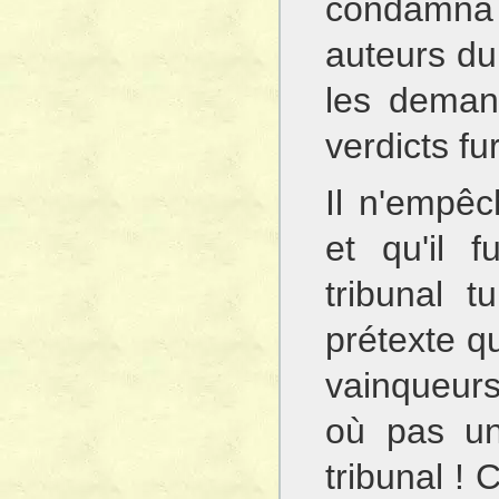
condamna
auteurs du
les demand
verdicts fu
Il n'empêc
et qu'il 
tribunal 
prétexte qu
vainqueur
où pas un
tribunal ! 