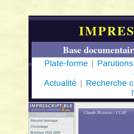
IMPRES
Base documentair
Plate-forme
|
Parutions
Actualité
|
Recherche c
Claude
Mutafian
/ CCAF
CONNAISSANCE
Résumé historique
Chronologie
Brochure 1915-2005