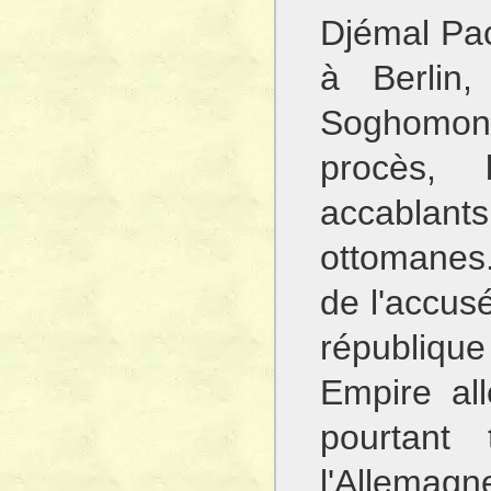
Djémal Pac
à Berlin
Soghomon 
procès, 
accablan
ottomanes
de l'accusé
républiq
Empire all
pourtant 
l'Allemag