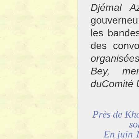
Djémal 
gouverneu
les bandes
des convo
organisée
Bey, me
duComité 
Près de Kha
so
En juin 1