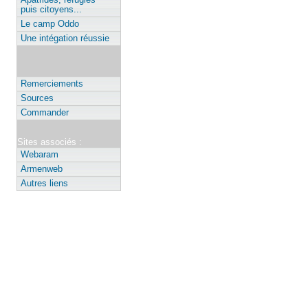
Apatrides, réfugiés
puis citoyens...
Le camp Oddo
Une intégation réussie
Remerciements
Sources
Commander
Sites associés :
Webaram
Armenweb
Autres liens