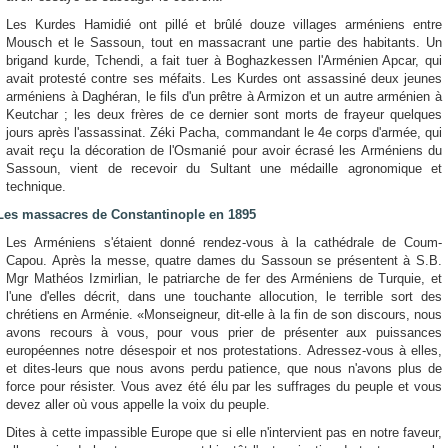
Les Kurdes Hamidié ont pillé et brûlé douze villages arméniens entre
Mousch et le Sassoun, tout en massacrant une partie des habitants. Un
brigand kurde, Tchendi, a fait tuer à Boghazkessen l'Arménien Apcar, qui
avait protesté contre ses méfaits. Les Kurdes ont assassiné deux jeunes
arméniens à Daghéran, le fils d'un prêtre à Armizon et un autre arménien à
Keutchar ; les deux frères de ce dernier sont morts de frayeur quelques
jours après l'assassinat. Zéki Pacha, commandant le 4e corps d'armée, qui
avait reçu la décoration de l'Osmanié pour avoir écrasé les Arméniens du
Sassoun, vient de recevoir du Sultant une médaille agronomique et
technique.
Les massacres de
Constantinople en 1895
Les Arméniens s'étaient donné rendez-vous à la cathédrale de Coum-
Capou. Après la messe, quatre dames du Sassoun se présentent à S.B.
Mgr Mathéos Izmirlian, le patriarche de fer des Arméniens de Turquie, et
l'une d'elles décrit, dans une touchante allocution, le terrible sort des
chrétiens en Arménie. «Monseigneur, dit-elle à la fin de son discours, nous
avons recours à vous, pour vous prier de présenter aux puissances
européennes notre désespoir et nos protestations. Adressez-vous à elles,
et dites-leurs que nous avons perdu patience, que nous n'avons plus de
force pour résister. Vous avez été élu par les suffrages du peuple et vous
devez aller où vous appelle la voix du peuple.
Dites à cette impassible Europe que si elle n'intervient pas en notre faveur,