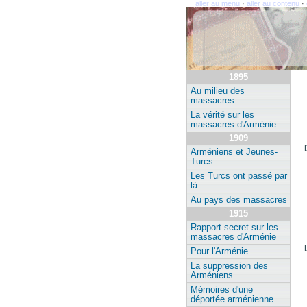
aller au menu
·
aller au contenu
·
1895
Au milieu des
massacres
La vérité sur les
massacres d'Arménie
1909
Arméniens et Jeunes-
Turcs
Les Turcs ont passé par
là
Au pays des massacres
1915
Rapport secret sur les
massacres d'Arménie
Pour l'Arménie
La suppression des
Arméniens
Mémoires d'une
déportée arménienne