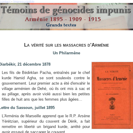
contact
·
Imprescriptible
Témoins de génocide impunis, Arménie 1895 - 1909 - 1915
La vérité sur les massacres d'Arménie
Un Philarmène
Diarbékir,
21 décembre 1878
Les fils de Bédirklan Pacha, entraînés par le chef
kurde Hamid Agha, se sont soulevés contre le
gouvernement. Leur premier acte a été d'envahir le
village arménien de Dehé, où ils ont mis à sac et
au pillage, après avoir violé aussi bien les petites
filles de huit ans que les femmes plus âgées...
Lettre du Sassoun, juillet 1895
L'Arménia de Marseille apprend que le R.P. Arsène
Yérétzian, supérieur du couvent de Dérik, a fait
remettre en liberté un brigand kurde, arrêté pour
avoir essayé de saccager le couvent.