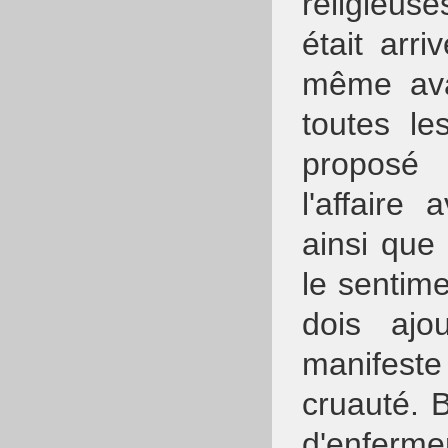
religieus
était arri
même ava
toutes les
proposé 
l'affaire
ainsi que 
le sentim
dois ajo
manifes
cruauté. B
d'enferm