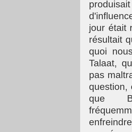
produisa
d'influe
jour était
résultait
quoi nou
Talaat, q
pas maltr
question, 
que Be
fréquem
enfreindr