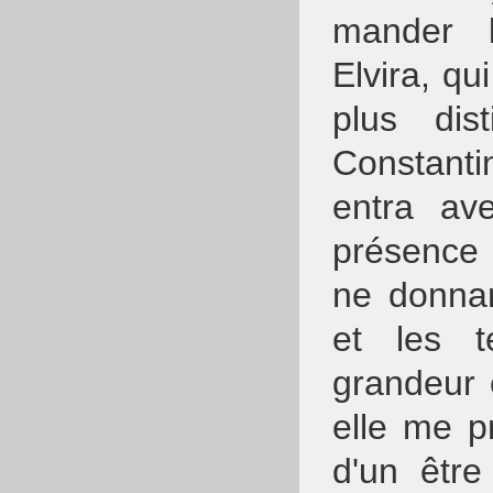
mander l
Elvira, qu
plus dis
Constanti
entra av
présence 
ne donnan
et les t
grandeur e
elle me p
d'un être