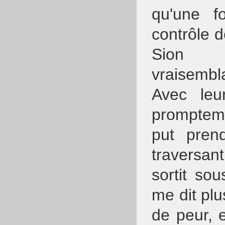
qu'une fo
contrôle d
Sion n
vraisembl
Avec le
prompteme
put prend
traversa
sortit so
me dit pl
de peur, 