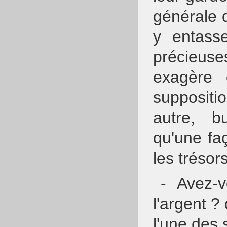
générale q
y entass
précieuse
exagère 
suppositi
autre, bu
qu'une fa
les trésor
- Avez-
l'argent 
l'une des 