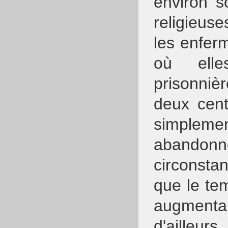
environ s
religieuse
les enfer
où elle
prisonnièr
deux cent
simple
abandon
circonstan
que le te
augmentai
d'ailleur