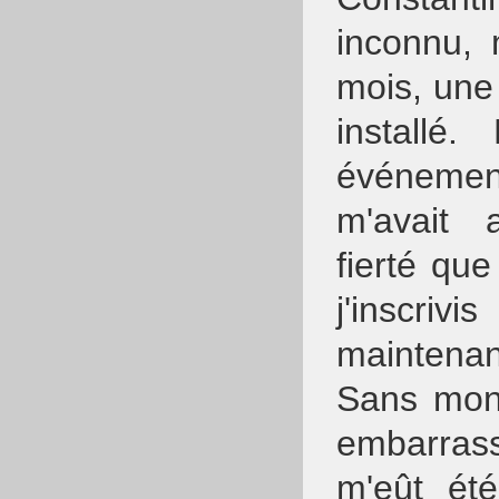
inconnu, 
mois, une
installé
événemen
m'avait 
fierté que
j'inscriv
maintenan
Sans mon 
embarrass
m'eût ét