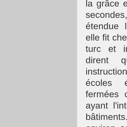
la grâce 
secondes,
étendue l
elle fit c
turc et i
dirent q
instruct
écoles é
fermées 
ayant l'in
bâtiment