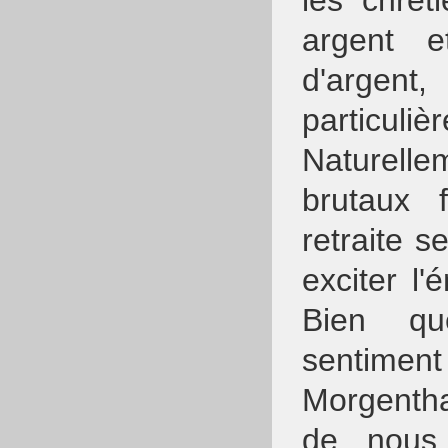
les chrét
argent e
d'argent,
particul
Naturell
brutaux 
retraite s
exciter l'
Bien qu
sentime
Morgenth
de nous 