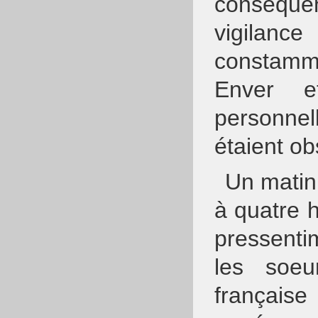
conséquen
vigilanc
constamme
Enver e
personnel
étaient o
Un matin
à quatre h
pressenti
les soe
français