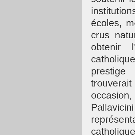
instituti
écoles, m
crus natu
obtenir 
catholiqu
prestig
trouverai
occasion
Pallavici
représent
catholiqu