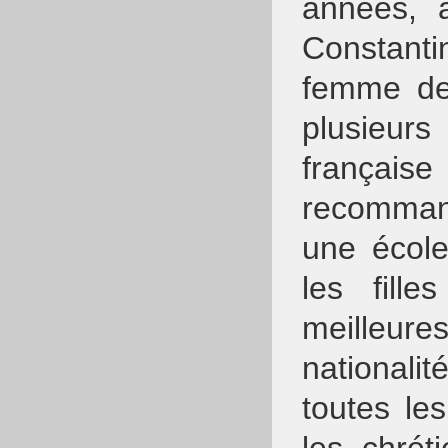
années, a
Constant
femme de 
plusieu
français
recommand
une école
les fill
meilleur
nationali
toutes le