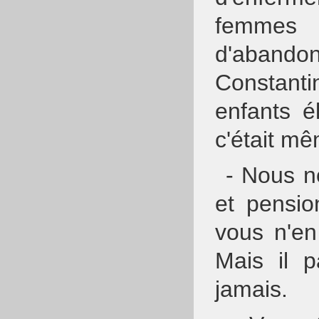
femmes
d'aband
Constant
enfants é
c'était mê
- Nous n
et pensio
vous n'en 
Mais il 
jamais.