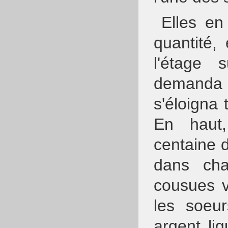
Elles en
quantité,
l'étage
demanda d
s'éloigna 
En haut,
centaine d
dans cha
cousues v
les soeu
argent li