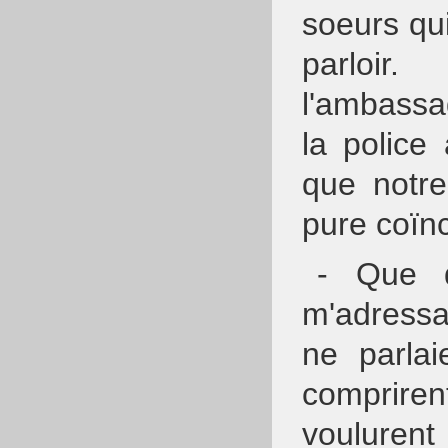
soeurs qu
parloir
l'ambassa
la police
que notre
pure coïn
- Que d
m'adress
ne parlai
comprire
voulure