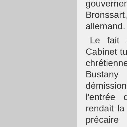
gouvern
Bronssar
allemand.
Le fait
Cabinet t
chrétie
Bustan
démissio
l'entrée
rendait la
précaire