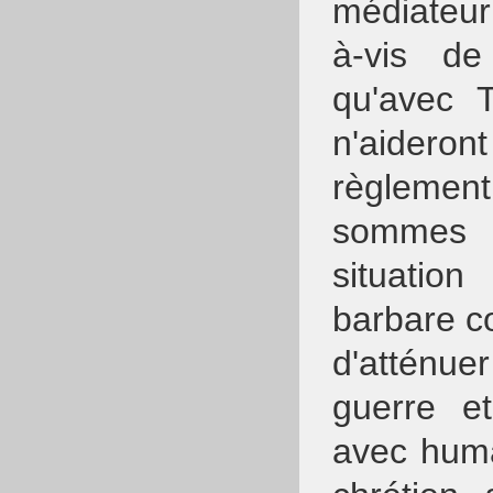
médiateur 
à-vis d
qu'avec 
n'aideron
règlemen
sommes 
situatio
barbare c
d'atténue
guerre e
avec huma