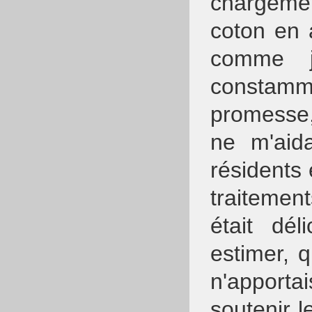
chargemen
coton en 
comme je
constam
promesse
ne m'aid
résidents
traitemen
était dél
estimer, 
n'apportai
soutenir l