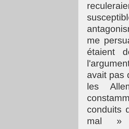
reculera
suscept
antagoni
me persua
étaient 
l'argument
avait pas 
les All
constamme
conduits 
mal » 