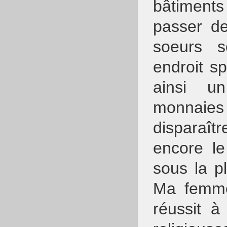
bâtiments 
passer de
soeurs 
endroit s
ainsi u
monnaies 
disparaît
encore le
sous la p
Ma femme
réussit à