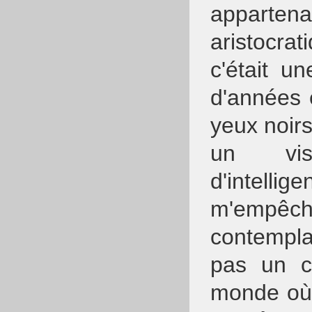
apparte
aristocra
c'était u
d'années 
yeux noirs 
un vis
d'intellig
m'empêc
contemplan
pas un c
monde où 