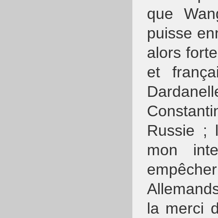
que Wang
puisse enn
alors fort
et frança
Dardan
Constantin
Russie ; 
mon inte
empêcher
Allemands
la merci 