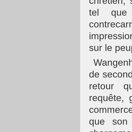
chrétien,
tel que
contrecar
impression
sur le peu
Wangenh
de second
retour q
requête, 
commerce 
que son 