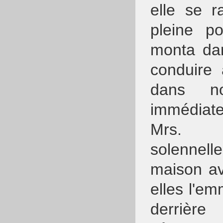
elle se r
pleine po
monta dans
conduire 
dans no
immédiate
Mrs. 
solennel
maison ave
elles l'em
derrièr