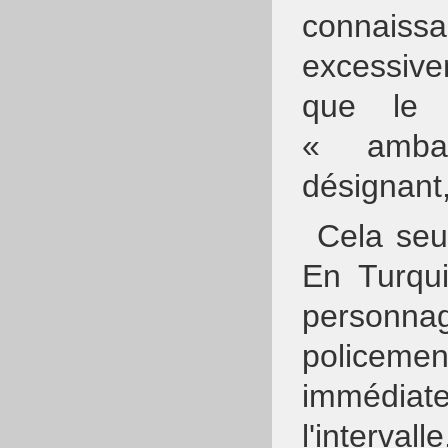
connaiss
excessive
que le 
« amba
désignant,
Cela seu
En Turqu
personn
polic
immédiat
l'interva