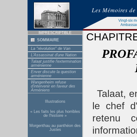
Les Mémoires de
Vingt-six 
Ambassade
IMPRESCRIPTIBLE
CHAPITRE 
SOMMAIRE
La "révolution" de Van
PROF
L'Assassinat d'une Nation
Talaat justifie l'extermination
arménienne
Enver discute la question
arménienne
Wangenheim refuse
d'intervenir en faveur des
Arméniens
Talaat, 
Illustrations
le chef d
« Les faits les plus horribles
retenu 
de l'histoire »
Morgenthau au panthéon des
informat
Justes