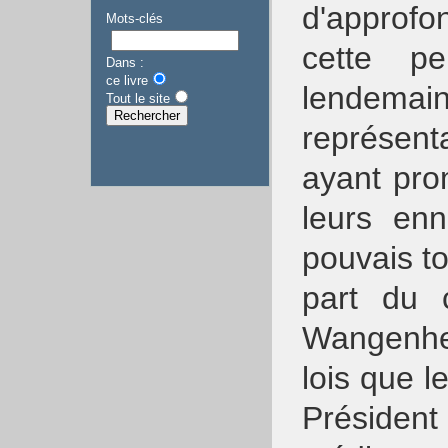
d'approfo
Mots-clés
cette p
Dans :
ce livre
lendemai
Tout le site
représent
ayant pro
leurs en
pouvais t
part du c
Wangenhe
lois que l
Présiden