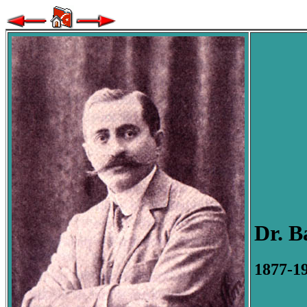
Dr. B
1877-1