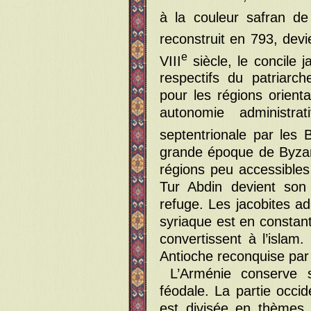
à la couleur safran de
reconstruit en 793, devi
e
VIII
siècle, le concile 
respectifs du patriarc
pour les régions orienta
autonomie administr
septentrionale par les
grande époque de Byzanc
régions peu accessible
Tur Abdin devient s
refuge. Les jacobites a
syriaque est en constan
convertissent à l’islam.
Antioche reconquise par 
L’Arménie conserve 
féodale. La partie occid
est divisée en thèmes