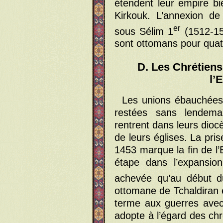
étendent leur empire bi
Kirkouk. L’annexion de
er
sous Sélim 1
(1512-151
sont ottomans pour quatr
D. Les Chrétien
l’
Les unions ébauchées
restées sans lendemai
rentrent dans leurs dioc
de leurs églises. La pr
1453 marque la fin de l’
étape dans l’expansion
achevée qu’au début 
ottomane de Tchaldiran 
terme aux guerres avec
adopte à l’égard des chr