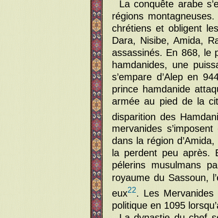
La conquête arabe s’e
régions montagneuses. 
chrétiens et obligent le
Dara, Nisibe, Amida, Ra
assassinés. En 868, le
hamdanides, une puissa
s’empare d’Alep en 944
prince hamdanide attaqu
armée au pied de la cit
disparition des Hamdan
mervanides s’imposent
dans la région d’Amida,
la perdent peu après. 
pélerins musulmans p
royaume du Sassoun, l’
22
eux
. Les Mervanides 
politique en 1095 lorsqu
La dynastie du chef se