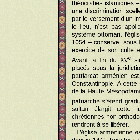
théocraties islamiques 
une discrimination scel
par le versement d’un im
le lieu, n’est pas app
système ottoman, l’égl
1054 – conserve, sous la
exercice de son culte e
e
Avant la fin du XV
si
placés sous la juridict
patriarcat arménien es
Constantinople. A cette 
de la Haute-Mésopotamie 
patriarche s’étend grad
sultan élargit cette 
chrétiennes non orthod
tendront à se libérer.
L’église arménienne e