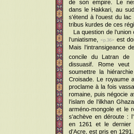
de son empire. Le nest
dans le Hakkari, au sud
s’étend à l’ouest du lac
tribus kurdes de ces rég
La question de l’unio
l’uniatisme,
est do
<p.36>
Mais l’intransigeance 
concile du Latran de
dissuasif. Rome veut i
soumettre la hiérarchi
Croisade. Le royaume a
proclame à la fois vassa
romaine, puis négocie a
l’islam de l’ilkhan Ghaz
arméno-mongole et le r
s’achève en déroute : l
en 1261 et le dernier 
d’Acre, est pris en 1291.