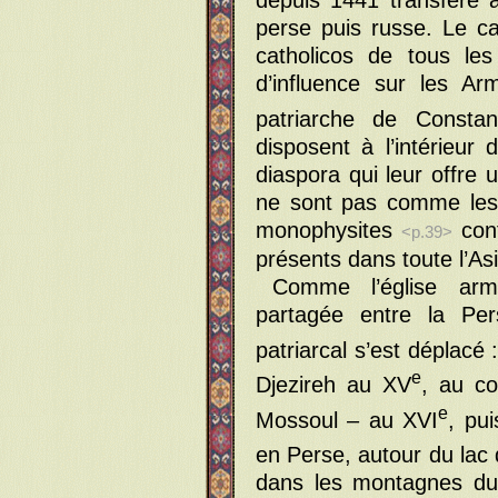
depuis 1441 transféré à
perse puis russe. Le cat
catholicos de tous le
d’influence sur les A
patriarche de Constant
disposent à l’intérieur
diaspora qui leur offre 
ne sont pas comme les
monophysites
conf
<p.39>
présents dans toute l’As
Comme l’église armé
partagée entre la Per
patriarcal s’est déplacé
e
Djezireh au XV
, au c
e
Mossoul – au XVI
, pu
en Perse, autour du lac 
dans les montagnes du 