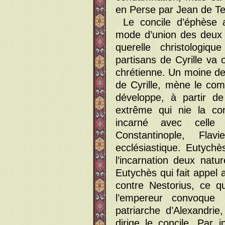
en Perse par Jean de Tel
Le concile d’éphèse 
mode d’union des deux 
querelle christologiqu
partisans de Cyrille va 
chrétienne. Un moine de
de Cyrille, mène le comb
développe, à partir de
extrême qui nie la con
incarné avec celle
Constantinople, Fla
ecclésiastique. Eutychè
l’incarnation deux nat
Eutychès qui fait appel 
contre Nestorius, ce q
l’empereur convoque
patriarche d’Alexandri
dirige le concile. Par in