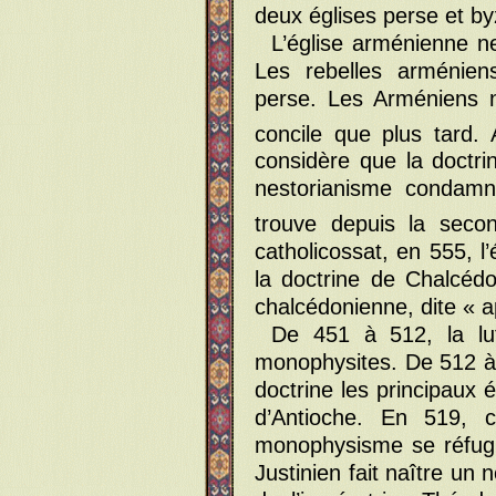
deux églises perse et by
L’église arménienne n
Les rebelles arméniens
perse. Les Arméniens n
concile que plus tard.
considère que la doctr
nestorianisme condam
trouve depuis la seco
catholicossat, en 555, l
la doctrine de Chalcédo
chalcédonienne, dite « a
De 451 à 512, la lut
monophysites. De 512 à
doctrine les principaux 
d’Antioche. En 519, c
monophysisme se réfugi
Justinien fait naître un 