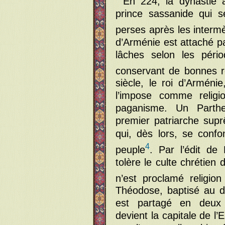
En 224, la dynastie 
prince sassanide qui 
perses après les interm
d’Arménie est attaché pa
lâches selon les péri
conservant de bonnes r
siècle, le roi d’Arménie
l’impose comme religio
paganisme. Un Parthe,
premier patriarche sup
qui, dès lors, se conf
4
peuple
. Par l’édit de
tolère le culte chrétien
n’est proclamé religion
Théodose, baptisé au d
est partagé en deux é
devient la capitale de l