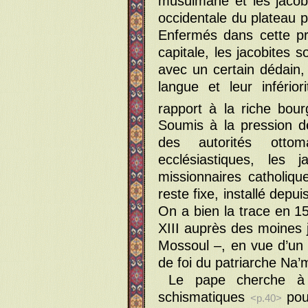
musulmane et les jacob
occidentale du plateau p
Enfermés dans cette pr
capitale, les jacobites s
avec un certain dédain,
langue et leur infério
rapport à la riche bou
Soumis à la pression de 
des autorités otto
ecclésiastiques, les 
missionnaires catholique
reste fixe, installé dep
On a bien la trace en 1
XIII auprès des moines
Mossoul –, en vue d’un 
de foi du patriarche Na’
Le pape cherche à s
schismatiques
pour
<p.40>