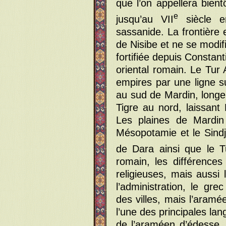
que l’on appellera bientô
e
jusqu’au VII
siècle e
sassanide. La frontière 
de Nisibe et ne se modif
fortifiée depuis Constant
oriental romain. Le Tur 
empires par une ligne s
au sud de Mardin, longe 
Tigre au nord, laissant 
Les plaines de Mardin
Mésopotamie et le Sindja
de Dara ainsi que le T
romain, les différence
religieuses, mais aussi 
l’administration, le gre
des villes, mais l’aramé
l’une des principales la
de l’araméen d’édesse, 