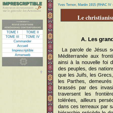
Yves Ternon, Mardin 1915 (RHAC IV -
Le christian
TOME I
TOME II
TOME III
TOME IV
A. Les gran
Commander
Accueil
La parole de Jésus s
Imprescriptible
Armenweb
Méditerranée aux front
ainsi à la nouvelle foi 
des peuples, des nations
que les Juifs, les Grecs
les Parthes, demeurés 
brassés par des invasi
traversent les frontiè
tolérées, ailleurs persé
dans ces terreaux par sa
hiérarchie précède le d