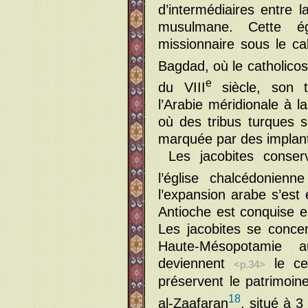
d’intermédiaires entre la
musulmane. Cette ég
missionnaire sous le cal
Bagdad, où le catholico
e
du VIII
siècle, son te
l’Arabie méridionale à l
où des tribus turques s
marquée par des implan
Les jacobites conser
l’église chalcédonienn
l’expansion arabe s’est 
Antioche est conquise 
Les jacobites se conce
Haute-Mésopotamie 
deviennent
le ce
<p.34>
préservent le patrimoin
18
al-Zaafaran
, situé à 3