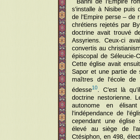
Banni de l’Empire ro
s’installe à Nisibe puis 
de l’Empire perse – de r
chrétiens rejetés par 
doctrine avait trouvé 
Assyriens. Ceux-ci avai
convertis au christianis
épiscopal de Séleucie-C
Cette église avait ensui
Sapor et une partie de s
maîtres de l’école d
10
édesse
. C’est là qu’
doctrine nestorienne. L
autonome en élisant
l’indépendance de l’ég
cependant une église 
élevé au siège de l’a
Ctésiphon, en 498, élec