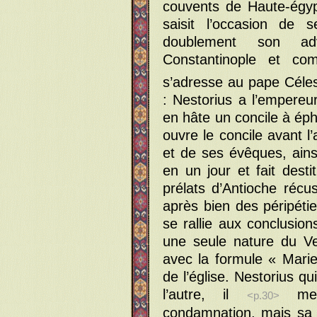
couvents de Haute-égypte
saisit l’occasion de 
doublement son ad
Constantinople et com
s’adresse au pape Célest
: Nestorius a l’empereu
en hâte un concile à éph
ouvre le concile avant l
et de ses évêques, ainsi
en un jour et fait desti
prélats d’Antioche récu
après bien des péripétie
se rallie aux conclusion
une seule nature du Ve
avec la formule « Marie,
de l’église. Nestorius qu
l’autre, il
meur
<p.30>
condamnation, mais sa 