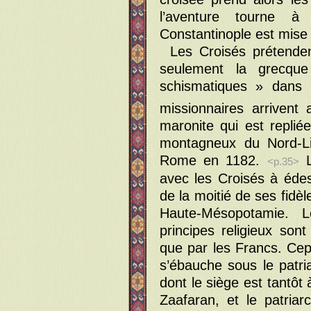
l’aventure tourne à
Constantinople est mise 
Les Croisés prétenden
seulement la grecque
schismatiques » dans 
missionnaires arrivent 
maronite qui est replié
montagneux du Nord-Li
Rome en 1182.
L
<p.35>
avec les Croisés à éde
de la moitié de ses fidè
Haute-Mésopotamie. L
principes religieux so
que par les Francs. Ce
s’ébauche sous le patri
dont le siège est tantôt
Zaafaran, et le patriar