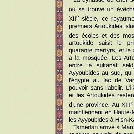
où se trouve un évêché
e
XII
siècle, ce royaume
premiers Artoukides isla
des écoles et des mosq
artoukide saisit le pri
quarante martyrs, et le 
à la mosquée. Les Arto
entre le sultanat sel
Ayyoubides au sud, qui c
l’égypte au lac de Van
pouvoir sans l’abolir. L
et les Artoukides reste
e
d’une province. Au XIII
maintiennent en Haute-
les Ayyoubides à Hisn-Kaï
Tamerlan arrive à Mardin