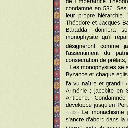
de l’impératrice Théo
condamné en 536. Ses fi
leur propre hiérarchie
Théodore et Jacques Ba
Baraddaï donnera so
monophysite qu’il rép
désigneront comme ja
l’assentiment du patr
consécration de prélats, 
Les monophysites se 
Byzance et chaque églis
l’a vu naître et grandir 
Arménie ; jacobite en S
Antioche. Condamnée 
développe jusqu’en Pers
Le monachisme ja
<p.32>
s’ancre d’abord dans la