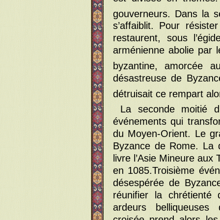
gouverneurs. Dans la s
s’affaiblit. Pour résist
restaurent, sous l’égi
arménienne abolie par 
byzantine, amorcée a
désastreuse de Byzance
détruisait ce rempart alor
La seconde moitié d
événements qui transfor
du Moyen-Orient. Le gr
Byzance de Rome. La dé
livre l’Asie Mineure aux
en 1085.Troisième évé
désespérée de Byzance 
réunifier la chrétient
ardeurs belliqueuses 
croisée prend alors le