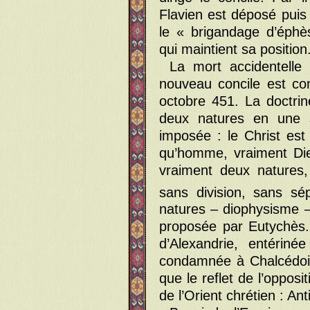
Flavien est déposé puis 
le « brigandage d’éph
qui maintient sa position
La mort accidentelle
nouveau concile est co
octobre 451. La doctri
deux natures en une s
imposée : le Christ est
qu’homme, vraiment Di
vraiment deux natures,
sans division, sans sé
natures – diophysisme – 
proposée par Eutychès. 
d’Alexandrie, entérin
condamnée à Chalcédoine
que le reflet de l’oppos
de l’Orient chrétien : An