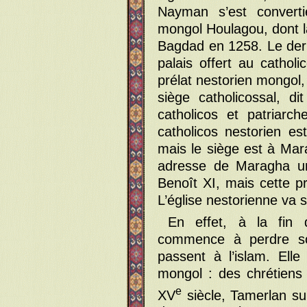
Nayman s’est converti
mongol Houlagou, dont 
Bagdad en 1258. Le dern
palais offert au cathol
prélat nestorien mongol,
siège catholicossal, di
catholicos et patriarc
catholicos nestorien e
mais le siège est à Mar
adresse de Maragha un
Benoît XI, mais cette p
L’église nestorienne va 
En effet, à la fin 
commence à perdre son
passent à l’islam. Elle
mongol : des chrétiens
e
XV
siècle, Tamerlan su