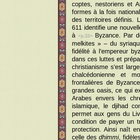
coptes, nestoriens et 
formes à la fois nationa
des territoires définis.
611 identifie une nouvell
à
Byzance. Par dér
<p.33>
melkites » – du syriaqu
fidélité à l’empereur by
dans ces luttes et prépa
christianisme s’est lar
chalcédonienne et mo
frontalières de Byzanc
grandes oasis, ce qui e
Arabes envers les chré
islamique, le djihad c
permet aux gens du Livr
condition de payer un t
protection. Ainsi naît e
celle des
dhimmi
, fidèle