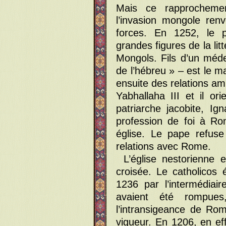
Mais ce rapprocheme
l’invasion mongole ren
forces. En 1252, le p
grandes figures de la lit
Mongols. Fils d’un médec
de l’hébreu » – est le map
ensuite des relations am
Yabhallaha III et il or
patriarche jacobite, Ign
profession de foi à Ro
église. Le pape refuse
relations avec Rome.
L’église nestorienne
croisée. Le catholicos
1236 par l’intermédiair
avaient été rompues
l’intransigeance de Ro
vigueur. En 1206, en eff