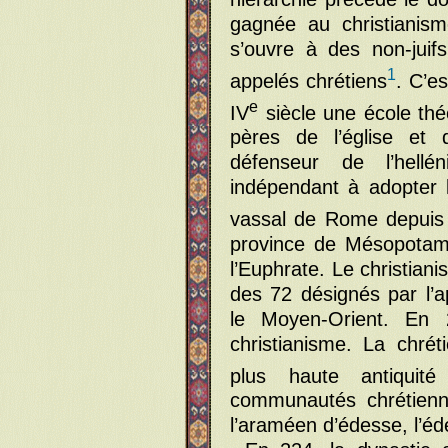
gagnée au christianism
s’ouvre à des non-juif
1
appelés chrétiens
. C’e
e
IV
siècle une école théo
pères de l’église et q
défenseur de l’hell
indépendant à adopter l
vassal de Rome depuis 
province de Mésopotam
l’Euphrate. Le christiani
des 72 désignés par l’
le Moyen-Orient. En 
christianisme. La chré
plus haute antiquité
communautés chrétienn
l’araméen d’édesse, l’éd