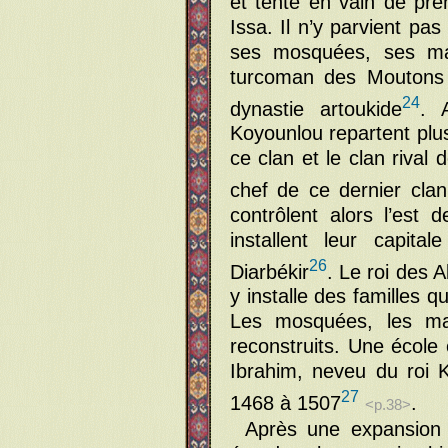
et tente en vain de pren
Issa. Il n’y parvient pas 
ses mosquées, ses mai
turcoman des Moutons 
24
dynastie artoukide
. 
Koyounlou repartent plus
ce clan et le clan rival
chef de ce dernier cla
contrôlent alors l’est d
installent leur capit
26
Diarbékir
. Le roi des A
y installe des familles qu
Les mosquées, les mar
reconstruits. Une école
Ibrahim, neveu du roi 
27
1468 à 1507
.
<p.38>
Après une expansion 