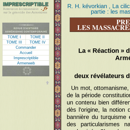
R. H. kévorkian , La cil
partie : les mas
PRE
LES MASSACRES
TOME I
TOME II
TOME III
TOME IV
Commander
La « Réaction » d
Accueil
Armé
Imprescriptible
Armenweb
deux révélateurs d
Un mot, ottomanisme, 
de la période constitut
un contenu bien différen
dès l’origine, la notion 
bannière du turquisme e
des particularismes n