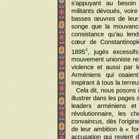
s’appuyant au besoin 
militants dévoués, voire
basses œuvres de leur 
songe que la mouvance 
consistance qu’au len
cœur de Constantinopl
4
1895
, jugés excessif
mouvement unioniste re
violence et aussi par 
Arméniens qui osaien
inspirant à tous la terreu
Cela dit, nous posons 
illustrer dans les pages 
leaders arméniens et 
révolutionnaire, les c
convaincus, dès l’origin
de leur ambition à « f
accusation qui revient