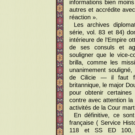
informations bien moins
autres et accrédite avec
réaction ».
Les archives diplomat
série, vol. 83 et 84) do
intérieure de l’Empire o
de ses consuls et age
souligner que le vice-
brilla, comme les missi
unanimement souligné,
de Cilicie — il faut 
britannique, le major 
pour obtenir certaines
contre avec attention la 
activités de la Cour marti
En définitive, ce son
française ( Service His
118 et SS ED 100, V