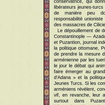
conservatrice, qui don
libérateurs jeunes-turc
de manière peu do
responsabilité unioniste
des massacres de Cilicie
Le dépouillement de d
Constantinople — Azada
et Puzantion, journal in
la politique ottomane, 
de prendre la mesure d
arménienne par les tueri
le jour le débat qui an
faire émerger au grand
d’Adana » et la politiq
Jeunes Turcs. Si les com
arméniens révèlent, conc
vif, en revanche, leur 
surtout dans Puzant