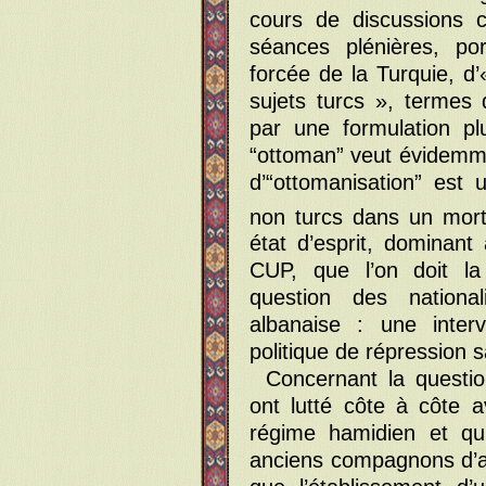
cours de discussions c
séances plénières, po
forcée de la Turquie, d
sujets turcs », termes 
par une formulation pl
“ottoman” veut évidemmen
d’“ottomanisation” est
non turcs dans un mort
état d’esprit, dominant
CUP, que l’on doit la
question des nationa
albanaise : une inter
politique de répression 
Concernant la questi
ont lutté côte à côte a
régime hamidien et qui
anciens compagnons d’arm