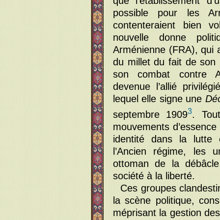
que l’établissement d’
possible pour les A
contenteraient bien vo
nouvelle donne politi
Arménienne (FRA), qui a 
du millet du fait de son
son combat contre Abd
devenue l’allié privil
lequel elle signe une
Déc
3
septembre 1909
. Tou
mouvements d’essence r
identité dans la lutte
l’Ancien régime, les u
ottoman de la débâcle,
société à la liberté.
Ces groupes clandesti
la scène politique, cons
méprisant la gestion des 