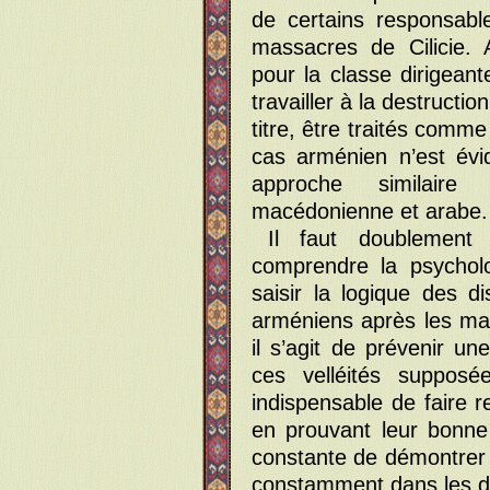
de certains responsabl
massacres de Cilicie. 
pour la classe dirigean
travailler à la destructio
titre, être traités comme
cas arménien n’est év
approche similaire
macédonienne et arabe.
Il faut doublement 
comprendre la psycholo
saisir la logique des d
arméniens après les mas
il s’agit de prévenir u
ces velléités supposé
indispensable de faire rej
en prouvant leur bonne f
constante de démontrer «
constamment dans les d