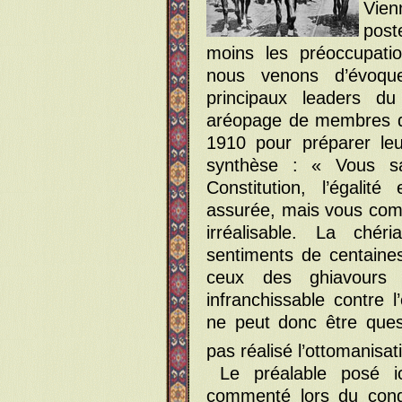
Vien
post
moins les préoccupatio
nous venons d’évoqu
principaux leaders d
aréopage de membres de 
1910 pour préparer le
synthèse : « Vous s
Constitution, l’égali
assurée, mais vous comp
irréalisable. La chér
sentiments de centaine
ceux des ghiavours 
infranchissable contre l’
ne peut donc être ques
pas réalisé l’ottomanisat
Le préalable posé 
commenté lors du congr