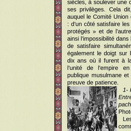
siècles, à soulever une
ses privilèges. Cela d
auquel le Comité Union 
: d’un côté satisfaire le
protégés » et de l’aut
ainsi l’impossibilité dan
de satisfaire simultan
également le doigt sur 
dix ans où il furent à l
l’unité de l’empire en
publique musulmane et 
preuve de patience.
1- 
Entr
pac
Phot
Les
comm