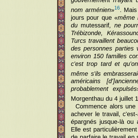
16
nom arménien
»
. Mais
jours pour que «
même l
du
mutessarif
, ne pourr
Trébizonde, Kérassound
Turcs travaillent beauc
des personnes parties v
environ 150 familles con
c'est trop tard et qu'on
même s'ils embrasseraie
américains [d']ancien
probablement expulsés
Morgenthau du 4 juillet 
Commence alors une s
achever le travail, c'es
épargnés jusque-là ou 
Elle est particulièrement
de parfaire le travail e