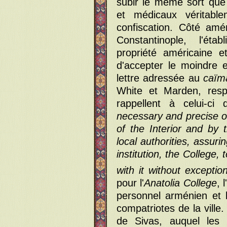
subir le même sort que l
et médicaux véritabl
confiscation. Côté am
Constantinople, l'ét
propriété américaine e
d'accepter le moindre 
lettre adressée au
caï
White et Marden, res
rappellent à celui-ci
necessary and precise o
of the Interior and by
local authorities, assuri
institution, the College,
with it without exceptio
pour l'
Anatolia College
, 
personnel arménien et 
compatriotes de la ville.
de Sivas, auquel les