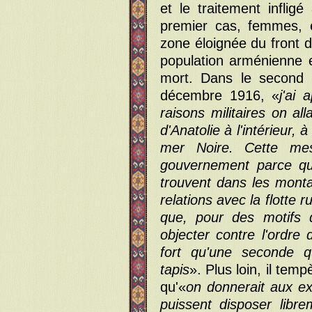
et le traitement infli
premier cas, femmes, e
zone éloignée du front d
population arménienne e
mort. Dans le second c
décembre 1916, «
j'ai
raisons militaires on al
d'Anatolie à l'intérieur,
mer Noire. Cette me
gouvernement parce qu
trouvent dans les mont
relations avec la flotte r
que, pour des motifs d
objecter contre l'ordre d
fort qu'une seconde q
tapis
». Plus loin, il te
qu'«
on donnerait aux ex
puissent disposer libr