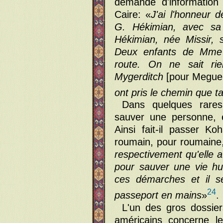
demande d'information 
Caire: «
J'ai l'honneur
G. Hékimian, avec sa 
Hékimian, née Missir, 
Deux enfants de Mme 
route. On ne sait ri
Mygerditch
[pour Meguer
ont pris le chemin que ta
Dans quelques rares 
sauver une personne, e
Ainsi fait-il passer K
roumain, pour roumaine,
respectivement qu'elle au
pour sauver une vie h
ces démarches et il s
24
passeport en mains
»
.
L'un des gros dossier
américains concerne l