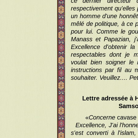
ce dernier directeur 
respectivement qu'elles p
un homme d'une honnêtet
mêlé de politique, à ce 
pour lui. Comme le go
Manass et Papazian, j'
Excellence d'obtenir l
respectables dont je 
voulat bien soigner le
instructions par fil au
m
souhaiter. Veuillez.... Pe
Lettre adressée à 
Samsou
«
Concerne
cavase
Excellence, J'ai l'ho
s'est converti à l'isla