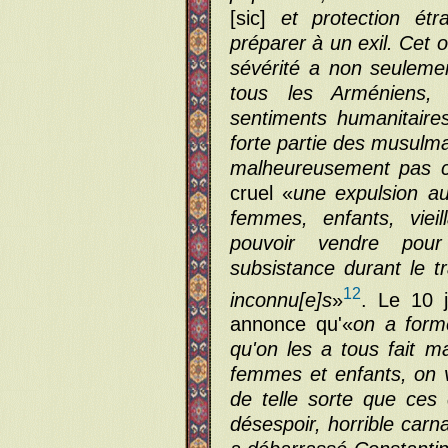
[sic]
et protection étra
préparer à un exil. Cet 
sévérité a non seuleme
tous les Arméniens,
sentiments humanitaire
forte partie des musulm
malheureusement pas c
cruel «
une expulsion a
femmes, enfants, vieil
pouvoir vendre pou
subsistance durant le tr
12
inconnu[e]s
»
. Le 10 j
annonce qu'«
on a form
qu'on les a tous fait 
femmes et enfants, on 
de telle sorte que ces
désespoir, horrible car