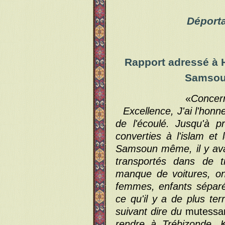
Déport
Rapport adressé à H
Samsoun
«
Concer
Excellence, J'ai l'hon
de l'écoulé. Jusqu'à p
converties à l'islam et 
Samsoun même, il y ava
transportés dans de tr
manque de voitures, on
femmes, enfants séparé
ce qu'il y a de plus te
suivant dire du
mutessar
rendre à Trébizonde, K