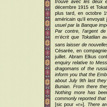
trouve avec les deux e
décembre 1915 et Tokat
plus tard, en octobre 
américain qu'il envoyait 
usuel par la Banque impé
Par contre, l'argent de
m'écrit que Tokatlian a
sans laisser de nouvelles
Césarée, en compagnie 
juillet. Abram Elkus c
enquiry relative to Mes
dragomans of the russi
inform you that the Emba
about July 9th last the
Bunian. From there the
Nothing more has been
commonly reported that t
[sic pour «r»]
. There ar