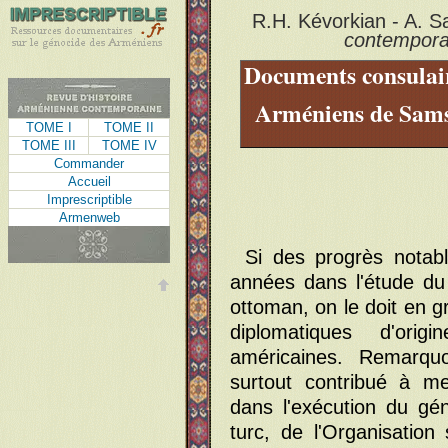
R.H. Kévorkian - A. S
contempora
Documents consulair
Arméniens de Sams
TOME I
TOME II
TOME III
TOME IV
Commander
Accueil
Imprescriptible
Armenweb
Si des progrès notabl
années dans l'étude du
ottoman, on le doit en g
diplomatiques d'orig
américaines. Remarqu
surtout contribué à me
dans l'exécution du gé
turc, de l'Organisation