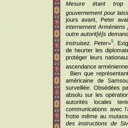
Mesure étant trop g
gouvernement pour laiss
jours avant, Peter ava
internement Arméniens [
outre autorit[é]s demand
9
instruisez. Peter
»
. Exi
de heurter les diploma
protéger leurs nationa
ascendance arménienne
Bien que représentant
américaine de Samsou
surveillée. Obsédées pa
absolu sur les opératio
autorités locales t
communications avec l
frotte même au
mutass
des instructions de Si