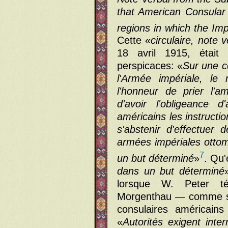
that American Consular o
regions in which the Im
Cette «
circulaire, note 
18 avril 1915, était
perspicaces: «
Sur une 
l'Armée impériale, le 
l'honneur de prier l'
d'avoir l'obligeance 
américains les instructio
s'abstenir d'effectuer
armées impériales ottom
7
un but déterminé
»
. Qu'
dans un but déterminé
lorsque W. Peter té
Morgenthau — comme sa
consulaires américai
«
Autorités exigent int