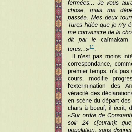
fermées... Je vous aur
chose, mais ma dépêc
passée. Mes deux tourn
Turcs l'idée que je n'y 
me convaincre de la chos
dit par le
caïmakam
d
11
turcs...
»
.
Il n'est pas moins int
correspondance, comme
premier temps, n'a pas
cours, modifie progre
l'extermination des A
véracité des déclaration
en scène du départ des 
chars à boeuf, il écrit,
«
Sur ordre de Constanti
soir 24 c[ouran]t que
population, sans distinct