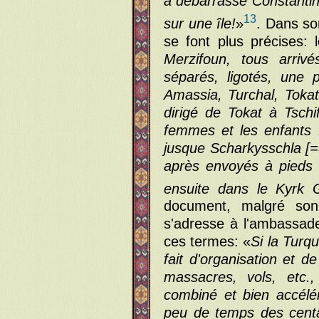
a débarrassé Constantino
13
sur une île!
»
. Dans so
se font plus précises: 
Merzifoun, tous arriv
séparés, ligotés, une
Amassia, Turchal, Tokat
dirigé de Tokat à Tsch
femmes et les enfants 
jusque Scharkysschla [=S
après envoyés à pieds 
ensuite dans le Kyrk 
document, malgré son 
s'adresse à l'ambassadeu
ces termes: «
Si la Turq
fait d'organisation et de 
massacres, vols, etc.,
combiné et bien accélé
peu de temps des centai