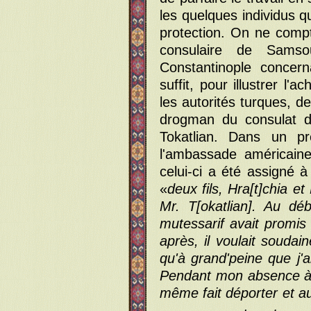
les quelques individus q
protection. On ne compt
consulaire de Samso
Constantinople concern
suffit, pour illustrer l
les autorités turques, d
drogman du consulat d
Tokatlian. Dans un pr
l'ambassade américain
celui-ci a été assigné 
«
deux fils, Hra[t]chia e
Mr. T[okatlian]. Au dé
mutessarif avait promis 
après, il voulait soudai
qu'à grand'peine que j'a
Pendant mon absence à
même fait déporter et au