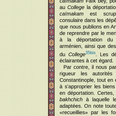
caïmakam
Faïk bey, pou
au
College
la déportati
caïmakam
est scrup
consulaire dans les dép
que nous publions en Anne
de reprendre par le menu
à la déportation du 
arménien, ainsi que de
35bis
du
College
. Les d
éclairantes à cet égard.
Par contre, il nous pa
rigueur les autorités
Constantinople, tout en 
à s'approprier les bie
en déportation. Certes,
bakhchich
à laquelle le
adaptées. On note tout
«recueillies» par les f