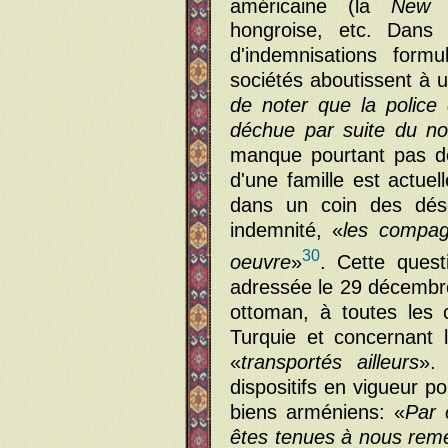
américaine (la
New 
hongroise, etc. Dans
d'indemnisations for
sociétés aboutissent à
de noter que la police
déchue par suite du no
manque pourtant pas de 
d'une famille est actu
dans un coin des dése
indemnité, «
les compag
30
oeuvre
»
. Cette quest
adressée le 29 décembr
ottoman, à toutes les
Turquie et concernant
«
transportés ailleurs
». 
dispositifs en vigueur p
biens arméniens: «
Par 
êtes tenues à nous remet