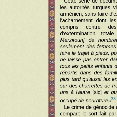
Cette série de documen
les autorités turques v
arménien, sans faire d'ex
l'acharnement dont les
compris contre des
d'extermination totale
Merzifoun] de nombreu
seulement des femmes e
faire le trajet à pieds, p
ne laisse pas entrer da
tous les petits enfants 
répartis dans des famil
plus tard qu'aussi les e
sur des charrettes de tr
uns à l'autre
[sic]
et qu
38
occupé de nourriture
»
Le crime de génocide a
compare le sort fait pa