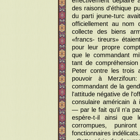
effectivement déplaire
des raisons d'éthique pu
du parti jeune-turc ava
officiellement au nom
collecte des biens ar
«francs- tireurs» étaien
pour leur propre compt
que le commandant mili
tant de compréhension 
Peter contre les trois 
pouvoir à Merzifoun
commandant de la genda
l'attitude négative de l'
consulaire américain à
— par le fait qu'il n'a p
espère-t-il ainsi que 
corrompues, puniro
fonctionnaires indélicats.