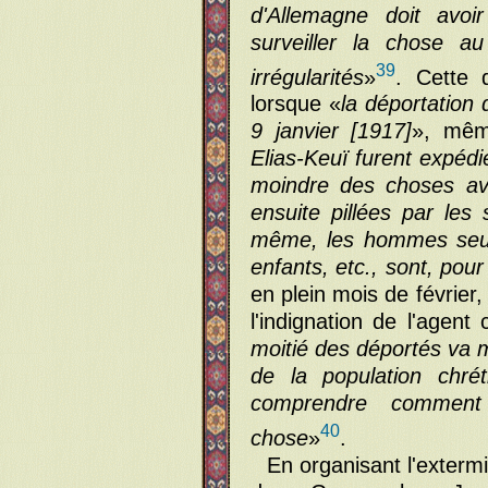
d'Allemagne doit avoi
surveiller la chose a
39
irrégularités
»
. Cette 
lorsque «
la déportation
9 janvier [1917]
», mêm
Elias-Keuï furent expédi
moindre des choses av
ensuite pillées par les 
même, les hommes seul
enfants, etc., sont, pour
en plein mois de février
l'indignation de l'agent
moitié des déportés va m
de la population chré
comprendre comment l
40
chose
»
.
En organisant l'exterm