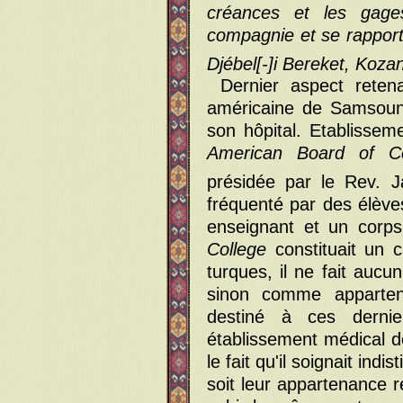
créances et les gag
compagnie et se rappor
Djébel[-]i Bereket, Koza
Dernier aspect retena
américaine de Samsoun, 
son hôpital. Etablissem
American Board of Co
présidée par le Rev. 
fréquenté par des élève
enseignant et un corps
College
constituait un 
turques, il ne fait auc
sinon comme apparten
destiné à ces dernie
établissement médical d
le fait qu'il soignait ind
soit leur appartenance r